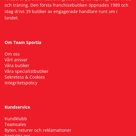
och träning. Den första franchisebutiken öppnades 1989 och
idag drivs 39 butiker av engagerade handlare runt om i
Squash
landet.
Tennis
Om Team Sportia
Träning
Om oss
Vårt ansvar
Våra butiker
Volleyboll
Våra specialistbutiker
Sekretess & Cookies
Integritetspolicy
Walking
Kundservice
Kundklubb
Teamsales
Byten, returer och reklamationer
Kontakta oss