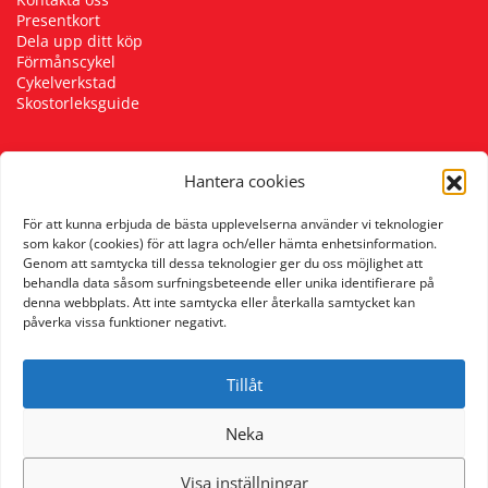
Presentkort
Dela upp ditt köp
Förmånscykel
Cykelverkstad
Skostorleksguide
Hantera cookies
Följ oss
För att kunna erbjuda de bästa upplevelserna använder vi teknologier
som kakor (cookies) för att lagra och/eller hämta enhetsinformation.
Genom att samtycka till dessa teknologier ger du oss möjlighet att
behandla data såsom surfningsbeteende eller unika identifierare på
denna webbplats. Att inte samtycka eller återkalla samtycket kan
påverka vissa funktioner negativt.
Tillåt
Neka
Visa inställningar