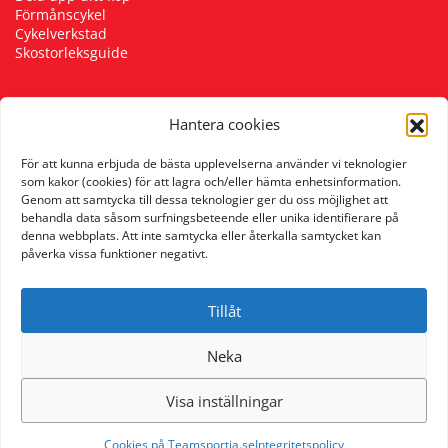
Förmånscykel
Underkläder
Skydd
Underkläder
Skydd
Längdåkning
Cykelverkstad
Skostorleksguide
Sporttillbehör
Sporttillbehör
Löpning
Hantera cookies
Följ oss
Stavar
Stavar
Orientering
För att kunna erbjuda de bästa upplevelserna använder vi teknologier
som kakor (cookies) för att lagra och/eller hämta enhetsinformation.
Genom att samtycka till dessa teknologier ger du oss möjlighet att
Träning
Träning
Outdoor
behandla data såsom surfningsbeteende eller unika identifierare på
denna webbplats. Att inte samtycka eller återkalla samtycket kan
påverka vissa funktioner negativt.
Tält
Tält
Padel
Tillåt
Väskor
Väskor
Rullskidor
Neka
Övrigt
Övrigt
Simning
Visa inställningar
Sportswear
Cookies på Teamsportia.se
Integritetspolicy