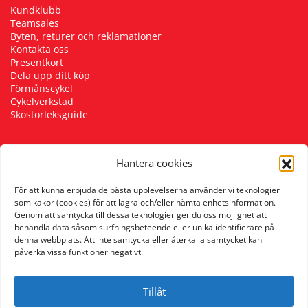
Kundklubb
Teamsales
Byten, returer och reklamationer
Kontakta oss
Presentkort
Dela upp ditt köp
Förmånscykel
Cykelverkstad
Skostorleksguide
Hantera cookies
Följ oss
För att kunna erbjuda de bästa upplevelserna använder vi teknologier
som kakor (cookies) för att lagra och/eller hämta enhetsinformation.
Genom att samtycka till dessa teknologier ger du oss möjlighet att
behandla data såsom surfningsbeteende eller unika identifierare på
denna webbplats. Att inte samtycka eller återkalla samtycket kan
påverka vissa funktioner negativt.
Tillåt