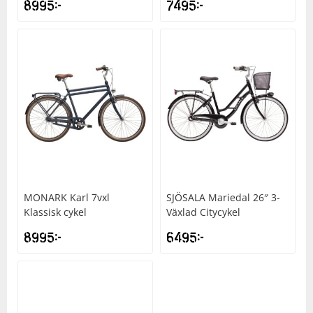
8995
kr
7495
kr
MONARK
Karl 7vxl
SJÖSALA
Mariedal 26″ 3-
Klassisk cykel
Växlad Citycykel
8995
kr
6495
kr