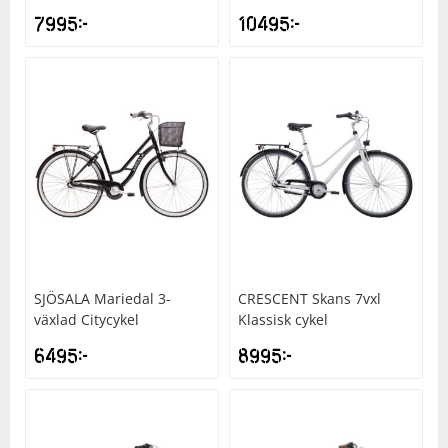
7995
kr
10495
kr
Underkläder
Skydd
Underkläder
Skydd
Längdåkning
Sporttillbehör
Sporttillbehör
Löpning
Stavar
Stavar
Orientering
Träning
Träning
Outdoor
Tält
Tält
Padel
SJÖSALA
Mariedal 3-
CRESCENT
Skans 7vxl
växlad Citycykel
Klassisk cykel
Väskor
Väskor
Rullskidor
6495
kr
8995
kr
Övrigt
Övrigt
Simning
Sportswear