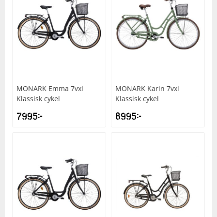
Squash
Tennis
Träning
MONARK
Emma 7vxl
MONARK
Karin 7vxl
Klassisk cykel
Klassisk cykel
Volleyboll
7995
kr
8995
kr
Walking