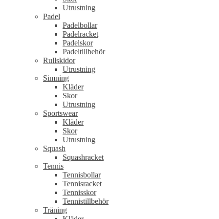
Utrustning
Padel
Padelbollar
Padelracket
Padelskor
Padeltillbehör
Rullskidor
Utrustning
Simning
Kläder
Skor
Utrustning
Sportswear
Kläder
Skor
Utrustning
Squash
Squashracket
Tennis
Tennisbollar
Tennisracket
Tennisskor
Tennistillbehör
Träning
Kläder