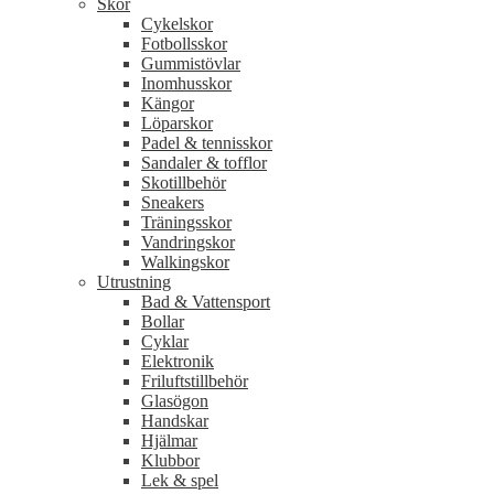
Skor
Cykelskor
Fotbollsskor
Gummistövlar
Inomhusskor
Kängor
Löparskor
Padel & tennisskor
Sandaler & tofflor
Skotillbehör
Sneakers
Träningsskor
Vandringskor
Walkingskor
Utrustning
Bad & Vattensport
Bollar
Cyklar
Elektronik
Friluftstillbehör
Glasögon
Handskar
Hjälmar
Klubbor
Lek & spel