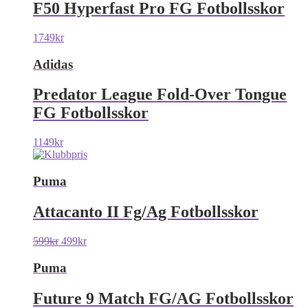
F50 Hyperfast Pro FG Fotbollsskor
1749
kr
Adidas
Predator League Fold-Over Tongue
FG Fotbollsskor
1149
kr
Puma
Attacanto II Fg/Ag Fotbollsskor
599
kr
499
kr
Puma
Future 9 Match FG/AG Fotbollsskor