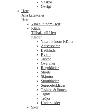
Väskor
Övrigt
Herr
Alla kategorier
Herr
Visa allt inom Herr
Kläder
Tillbaks till Herr
Kläder
Visa allt inom Kläder
Accessoarer
Badkläder
Byxor
Jackor
Overaller
Regnkläder
Shorts
Skjortor
Sportkläder
Supporterkläder
T-shirts & linnen
Tights
Tröjor
Underkläder
Skor