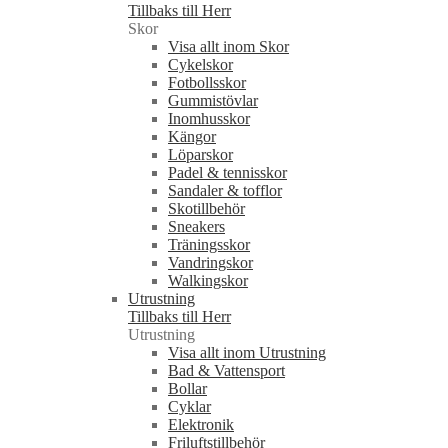
Tillbaks till Herr
Skor
Visa allt inom Skor
Cykelskor
Fotbollsskor
Gummistövlar
Inomhusskor
Kängor
Löparskor
Padel & tennisskor
Sandaler & tofflor
Skotillbehör
Sneakers
Träningsskor
Vandringskor
Walkingskor
Utrustning
Tillbaks till Herr
Utrustning
Visa allt inom Utrustning
Bad & Vattensport
Bollar
Cyklar
Elektronik
Friluftstillbehör