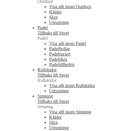
Outdoor
Visa allt inom Outdoor
Kläder
Skor
Utrustning
Padel
Tillbaks till Sport
Padel
Visa allt inom Padel
Padelbollar
Padelracket
Padelskor
Padeltillbehör
Rullskidor
Tillbaks till Sport
Rullskidor
Visa allt inom Rullskidor
Utrustning
Simning
Tillbaks till Sport
Simning
Visa allt inom Simning
Kläder
Skor
Utrustning