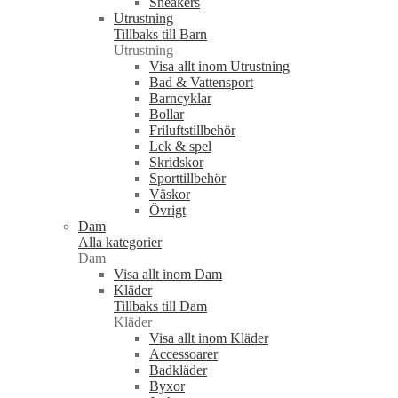
Sneakers
Utrustning
Tillbaks till Barn
Utrustning
Visa allt inom Utrustning
Bad & Vattensport
Barncyklar
Bollar
Friluftstillbehör
Lek & spel
Skridskor
Sporttillbehör
Väskor
Övrigt
Dam
Alla kategorier
Dam
Visa allt inom Dam
Kläder
Tillbaks till Dam
Kläder
Visa allt inom Kläder
Accessoarer
Badkläder
Byxor