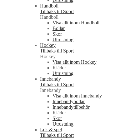
Utrustning
Handboll
Tillbaks till Sport
Handboll
Visa allt inom Handboll
Bollar
Skor
Utrustning
Hockey
Tillbaks till Sport
Hockey
Visa allt inom Hockey
Kläder
Utrustning
Innebandy
Tillbaks till Sport
Innebandy
Visa allt inom Innebandy
Innebandybollar
Innebandytillbehör
Kläder
Skor
Utrustning
Lek & spel
Tillbaks till Sport