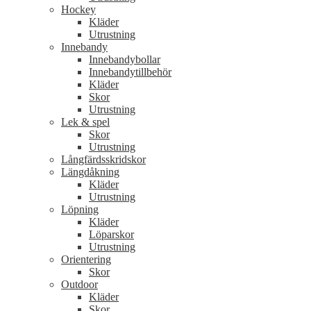
Hockey
Kläder
Utrustning
Innebandy
Innebandybollar
Innebandytillbehör
Kläder
Skor
Utrustning
Lek & spel
Skor
Utrustning
Långfärdsskridskor
Längdåkning
Kläder
Utrustning
Löpning
Kläder
Löparskor
Utrustning
Orientering
Skor
Outdoor
Kläder
Skor