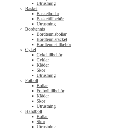
Utrustning
Basket
Basketbollar
Baskettillbehör
Utrustning
Bordtennis
Bordtennisbollar
Bordtennisracket
Bordtennistillbehör
Cykel
Cykeltillbehör
Cyklar
Kläder
Skor
Utrustning
Fotboll
Bollar
Fotbolltillbehör
Kläder
Skor
Utrustning
Handboll
Bollar
Skor
Utrustning