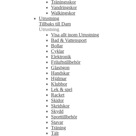
Träningsskor
Vandringskor
Walkingskor
Utrustning
Tillbaks till Dam
Utrustning
Visa allt inom Utrustning
Bad & Vattensport
Bollar
Cyklar
Elektronik
Friluftstillbehör
Glasögon
Handskar
Hjälmar
Klubbor
Lek & spel
Racket
Skidor
Skridskor
Skydd
Sporttillbehör
Stavar
Träning
Tält