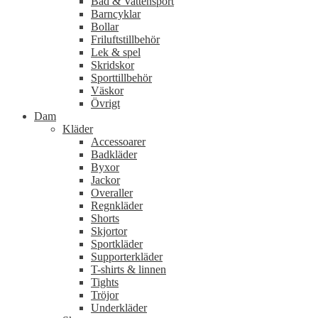
Bad & Vattensport
Barncyklar
Bollar
Friluftstillbehör
Lek & spel
Skridskor
Sporttillbehör
Väskor
Övrigt
Dam
Kläder
Accessoarer
Badkläder
Byxor
Jackor
Overaller
Regnkläder
Shorts
Skjortor
Sportkläder
Supporterkläder
T-shirts & linnen
Tights
Tröjor
Underkläder