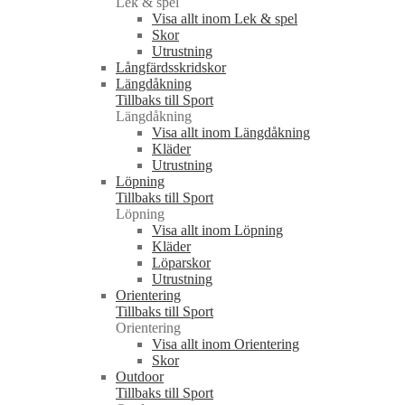
Lek & spel
Visa allt inom Lek & spel
Skor
Utrustning
Långfärdsskridskor
Längdåkning
Tillbaks till Sport
Längdåkning
Visa allt inom Längdåkning
Kläder
Utrustning
Löpning
Tillbaks till Sport
Löpning
Visa allt inom Löpning
Kläder
Löparskor
Utrustning
Orientering
Tillbaks till Sport
Orientering
Visa allt inom Orientering
Skor
Outdoor
Tillbaks till Sport