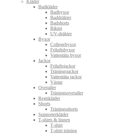
Kläder
Badkläder
Badbyxor
Baddräkter
Badshorts
Bikini
UV-dräkter
Byxor
Collegebyxor
Friluftsbyxor
Vattentäta byxor
Jackor
Friluftsjackor
Träningsjackor
Vattentäta jackor
Västar
Overaller
Träningsoveraller
Regnkläder
Shorts
Träningsshorts
Supporterkläder
T-shirts & linnen
T-shirt
T-shirt träning