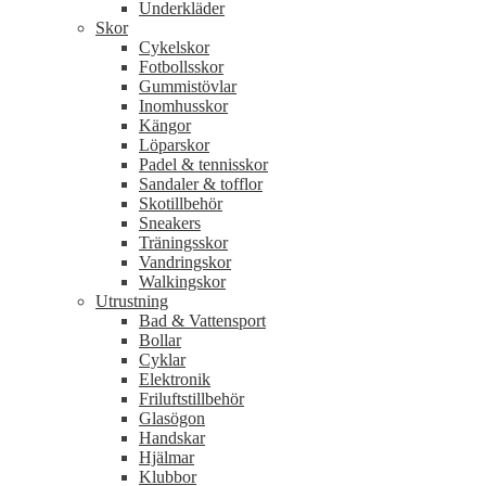
Underkläder
Skor
Cykelskor
Fotbollsskor
Gummistövlar
Inomhusskor
Kängor
Löparskor
Padel & tennisskor
Sandaler & tofflor
Skotillbehör
Sneakers
Träningsskor
Vandringskor
Walkingskor
Utrustning
Bad & Vattensport
Bollar
Cyklar
Elektronik
Friluftstillbehör
Glasögon
Handskar
Hjälmar
Klubbor