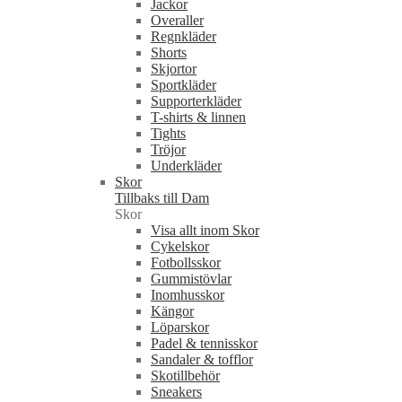
Jackor
Overaller
Regnkläder
Shorts
Skjortor
Sportkläder
Supporterkläder
T-shirts & linnen
Tights
Tröjor
Underkläder
Skor
Tillbaks till Dam
Skor
Visa allt inom Skor
Cykelskor
Fotbollsskor
Gummistövlar
Inomhusskor
Kängor
Löparskor
Padel & tennisskor
Sandaler & tofflor
Skotillbehör
Sneakers