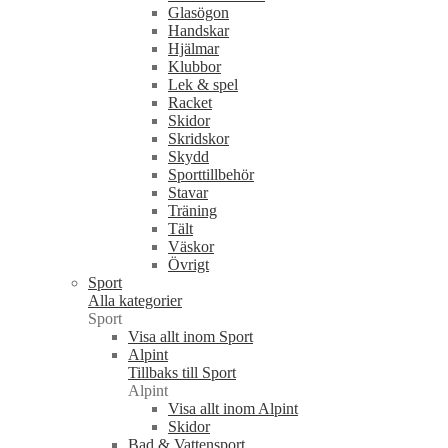
Glasögon
Handskar
Hjälmar
Klubbor
Lek & spel
Racket
Skidor
Skridskor
Skydd
Sporttillbehör
Stavar
Träning
Tält
Väskor
Övrigt
Sport
Alla kategorier
Sport
Visa allt inom Sport
Alpint
Tillbaks till Sport
Alpint
Visa allt inom Alpint
Skidor
Bad & Vattensport