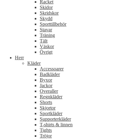
Racket
Skidor
Skridskor
Skydd
Sporttillbehör
Stavar
Träning
Tält
Väskor
Övrigt
Herr
Kläder
Accessoarer
Badkläder
Byxor
Jackor
Overaller
Regnkläder
Shorts
Skjortor
Sportkläder
Supporterkläder
T-shirts & linnen
Tights
Tröjor