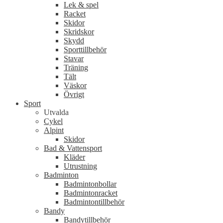
Lek & spel
Racket
Skidor
Skridskor
Skydd
Sporttillbehör
Stavar
Träning
Tält
Väskor
Övrigt
Sport
Utvalda
Cykel
Alpint
Skidor
Bad & Vattensport
Kläder
Utrustning
Badminton
Badmintonbollar
Badmintonracket
Badmintontillbehör
Bandy
Bandytillbehör