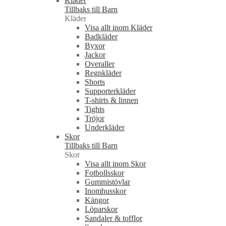
Kläder
Tillbaks till Barn
Kläder
Visa allt inom Kläder
Badkläder
Byxor
Jackor
Overaller
Regnkläder
Shorts
Supporterkläder
T-shirts & linnen
Tights
Tröjor
Underkläder
Skor
Tillbaks till Barn
Skor
Visa allt inom Skor
Fotbollsskor
Gummistövlar
Inomhusskor
Kängor
Löparskor
Sandaler & tofflor