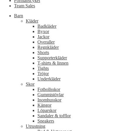
Förmånscykel
Team Sales
Barn
Kläder
Badkläder
Byxor
Jackor
Overaller
Regnkläder
Shorts
Supporterkläder
T-shirts & linnen
Tights
Tröjor
Underkläder
Skor
Fotbollsskor
Gummistövlar
Inomhusskor
Kängor
Löparskor
Sandaler & tofflor
Sneakers
Utrustning