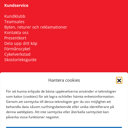
Kundservice
Kundklubb
Teamsales
Byten, returer och reklamationer
Kontakta oss
Presentkort
Dela upp ditt köp
Förmånscykel
Cykelverkstad
Skostorleksguide
Hantera cookies
Följ oss
För att kunna erbjuda de bästa upplevelserna använder vi teknologier
som kakor (cookies) för att lagra och/eller hämta enhetsinformation.
Genom att samtycka till dessa teknologier ger du oss möjlighet att
behandla data såsom surfningsbeteende eller unika identifierare på
denna webbplats. Att inte samtycka eller återkalla samtycket kan
påverka vissa funktioner negativt.