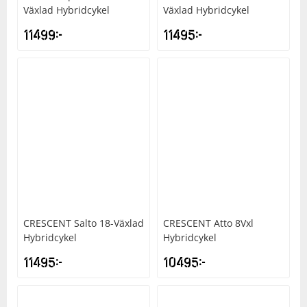
Växlad Hybridcykel
Växlad Hybridcykel
11499
kr
11495
kr
Squash
Tennis
Träning
Volleyboll
Walking
CRESCENT
Salto 18-Växlad
CRESCENT
Atto 8Vxl
Hybridcykel
Hybridcykel
11495
kr
10495
kr