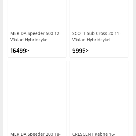
Underkläder
Skydd
Underkläder
Skydd
Längdåkning
Sporttillbehör
Sporttillbehör
Löpning
MERIDA
Speeder 500 12-
SCOTT
Sub Cross 20 11-
Växlad Hybridcykel
Växlad Hybridcykel
Stavar
Stavar
Orientering
16499
kr
9995
kr
Träning
Träning
Outdoor
Tält
Tält
Padel
Väskor
Väskor
Rullskidor
Övrigt
Övrigt
Simning
Sportswear
MERIDA
Speeder 200 18-
CRESCENT
Kebne 16-