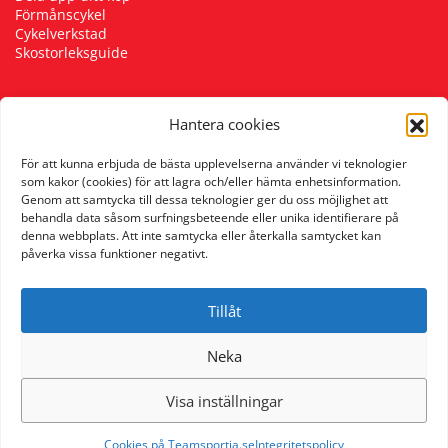
Förmånscykel
Underkläder
Skydd
Underkläder
Skydd
Längdåkning
Cykelverkstad
Skostorleksguide
Sporttillbehör
Sporttillbehör
Löpning
Hantera cookies
Följ oss
Stavar
Stavar
Orientering
För att kunna erbjuda de bästa upplevelserna använder vi teknologier
som kakor (cookies) för att lagra och/eller hämta enhetsinformation.
Genom att samtycka till dessa teknologier ger du oss möjlighet att
Träning
Träning
Outdoor
behandla data såsom surfningsbeteende eller unika identifierare på
denna webbplats. Att inte samtycka eller återkalla samtycket kan
påverka vissa funktioner negativt.
Tält
Tält
Padel
Tillåt
Väskor
Väskor
Rullskidor
Neka
Övrigt
Övrigt
Simning
Visa inställningar
Sportswear
Cookies på Teamsportia.se
Integritetspolicy