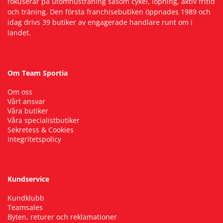
fokuserar på utomhusträning såsom cykel, löpning, aktiv fritid
och träning. Den första franchisebutiken öppnades 1989 och
idag drivs 39 butiker av engagerade handlare runt om i
Squash
landet.
Tennis
Om Team Sportia
Träning
Om oss
Vårt ansvar
Våra butiker
Volleyboll
Våra specialistbutiker
Sekretess & Cookies
Integritetspolicy
Walking
Kundservice
Kundklubb
Teamsales
Byten, returer och reklamationer