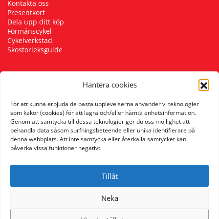
Kontakta oss
Presentkort
Dela upp ditt köp
Förmånscykel
Cykelverkstad
Skostorleksguide
Hantera cookies
Följ oss
För att kunna erbjuda de bästa upplevelserna använder vi teknologier
som kakor (cookies) för att lagra och/eller hämta enhetsinformation.
Genom att samtycka till dessa teknologier ger du oss möjlighet att
behandla data såsom surfningsbeteende eller unika identifierare på
denna webbplats. Att inte samtycka eller återkalla samtycket kan
påverka vissa funktioner negativt.
Tillåt
Neka