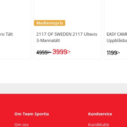
ro Tält
2117 OF SWEDEN
2117 Ultevis
EASY CAM
3-Mannatält
Uppblåsba
3999
kr
kr
4999
1199
kr
Det
Det
ursprungliga
nuvarande
priset
priset
var:
är:
4999kr.
3999kr.
Om Team Sportia
Kundservice
Om oss
Kundklubb