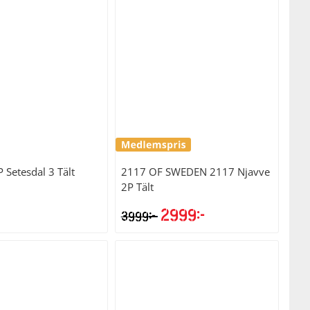
r:
är:
599kr.
2499kr.
P
Setesdal 3 Tält
2117 OF SWEDEN
2117 Njavve
2P Tält
2999
kr
kr
3999
Det
Det
ursprungliga
nuvarande
priset
priset
var:
är:
3999kr.
2999kr.