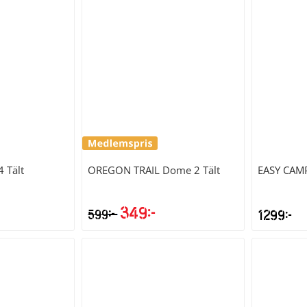
är:
var:
är:
va
1999kr.
1199kr.
899kr.
3
4 Tält
OREGON TRAIL
Dome 2 Tält
EASY CAM
349
kr
kr
599
1299
kr
Det
Det
ursprungliga
nuvarande
priset
priset
var:
är:
599kr.
349kr.