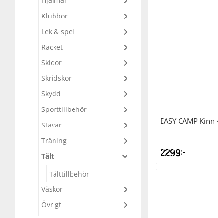
Hjälmar
var:
Klubbor
Underkläder
Skydd
Underkläder
Skydd
Längdåkning
2999kr.
Lek & spel
Sporttillbehör
Sporttillbehör
Löpning
Racket
Skidor
Stavar
Stavar
Orientering
Skridskor
Skydd
Träning
Träning
Outdoor
Sporttillbehör
EASY CAMP
Kinn 
Stavar
Tält
Tält
Padel
Träning
2299
kr
Tält
Väskor
Väskor
Rullskidor
Tälttillbehör
Övrigt
Övrigt
Simning
Väskor
Övrigt
Sportswear