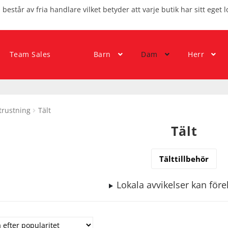
består av fria handlare vilket betyder att varje butik har sitt eget l
Team Sales
Barn
Dam
Herr
trustning
Tält
Tält
Tälttillbehör
Lokala avvikelser kan fö