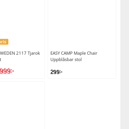
SWEDEN
2117 Tjarok
EASY CAMP
Maple Chair
t
Uppblåsbar stol
999
kr
299
kr
et
Det
rsprungliga
nuvarande
riset
priset
r:
är:
499kr.
3999kr.