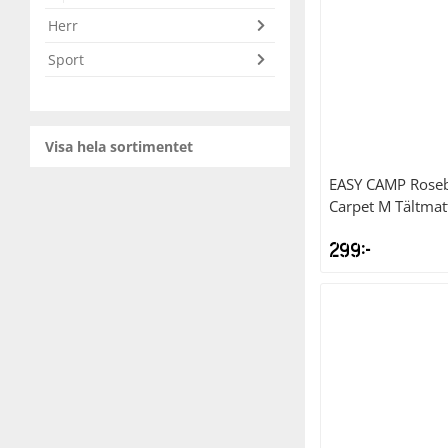
Herr
Squash
Sport
Tennis
Visa hela sortimentet
Träning
EASY CAMP
Roseb
Carpet M Tältmat
Volleyboll
299
kr
Walking