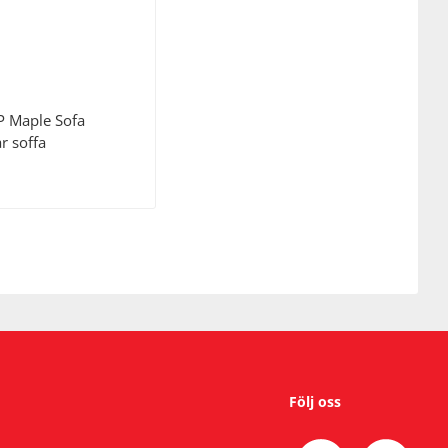
P
Maple Sofa
r soffa
Följ oss