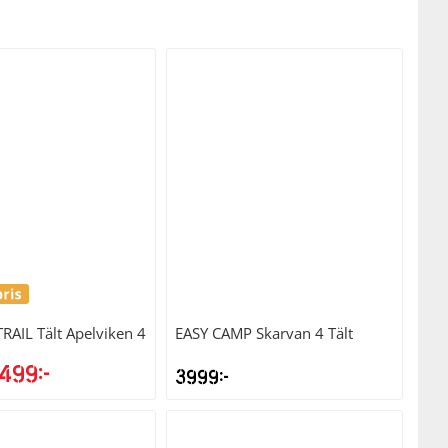
RAIL
Tält Apelviken 4
EASY CAMP
Skarvan 4 Tält
499
kr
3999
kr
et
Det
rsprungliga
nuvarande
riset
priset