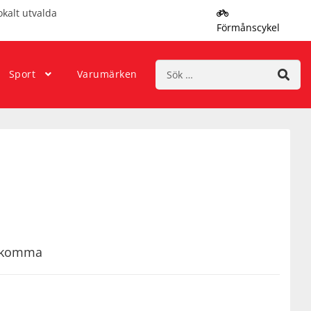
okalt utvalda
Förmånscykel
Sök
Sport
Varumärken
efter:
rekomma