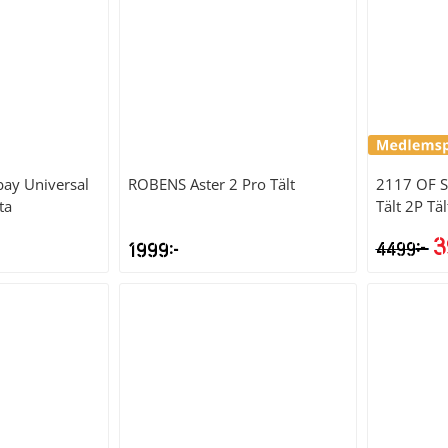
ay Universal
ROBENS
Aster 2 Pro Tält
2117 OF 
ta
Tält 2P Täl
3
kr
1999
kr
4499
D
u
p
va
4