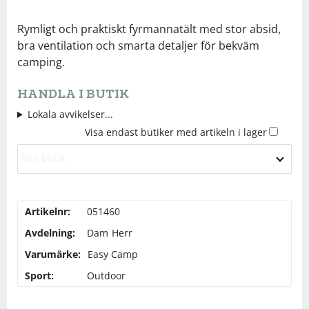
Underkläder
Skydd
Underkläder
Skydd
Längdåkning
Rymligt och praktiskt fyrmannatält med stor absid,
bra ventilation och smarta detaljer för bekväm
camping.
Sporttillbehör
Sporttillbehör
Löpning
HANDLA I BUTIK
Stavar
Stavar
Orientering
Lokala avvikelser...
Visa endast butiker med artikeln i lager
Träning
Träning
Outdoor
Välj butik
Tält
Tält
Padel
Artikelnr:
051460
Väskor
Väskor
Rullskidor
Avdelning:
Dam
Herr
Varumärke:
Easy Camp
Övrigt
Övrigt
Simning
Sport:
Outdoor
Sportswear