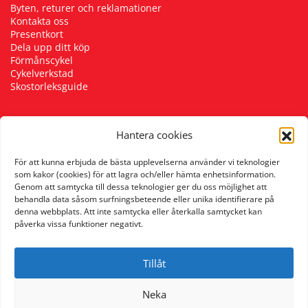
Byten, returer och reklamationer
Kontakta oss
Presentkort
Dela upp ditt köp
Förmånscykel
Cykelverkstad
Skostorleksguide
Hantera cookies
Följ oss
För att kunna erbjuda de bästa upplevelserna använder vi teknologier
som kakor (cookies) för att lagra och/eller hämta enhetsinformation.
Genom att samtycka till dessa teknologier ger du oss möjlighet att
behandla data såsom surfningsbeteende eller unika identifierare på
denna webbplats. Att inte samtycka eller återkalla samtycket kan
påverka vissa funktioner negativt.
Tillåt
Neka