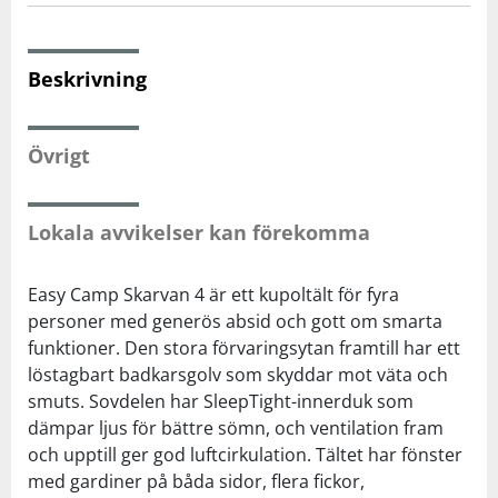
Squash
Beskrivning
Tennis
Övrigt
Träning
Lokala avvikelser kan förekomma
Volleyboll
Easy Camp Skarvan 4 är ett kupoltält för fyra
Walking
personer med generös absid och gott om smarta
funktioner. Den stora förvaringsytan framtill har ett
löstagbart badkarsgolv som skyddar mot väta och
smuts. Sovdelen har SleepTight-innerduk som
dämpar ljus för bättre sömn, och ventilation fram
och upptill ger god luftcirkulation. Tältet har fönster
med gardiner på båda sidor, flera fickor,