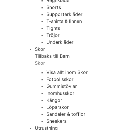
Regnkläder
Shorts
Supporterkläder
T-shirts & linnen
Tights
Tröjor
Underkläder
Skor
Tillbaks till Barn
Skor
Visa allt inom Skor
Fotbollsskor
Gummistövlar
Inomhusskor
Kängor
Löparskor
Sandaler & tofflor
Sneakers
Utrustning