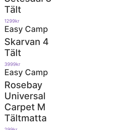
Tält
1299
kr
Easy Camp
Skarvan 4
Tält
3999
kr
Easy Camp
Rosebay
Universal
Carpet M
Tältmatta
299
kr