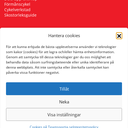
Förmånscykel
Underkläder
Skydd
Underkläder
Skydd
Längdåkning
Cykelverkstad
Skostorleksguide
Sporttillbehör
Sporttillbehör
Löpning
Hantera cookies
Följ oss
Stavar
Stavar
Orientering
För att kunna erbjuda de bästa upplevelserna använder vi teknologier
som kakor (cookies) för att lagra och/eller hämta enhetsinformation.
Genom att samtycka till dessa teknologier ger du oss möjlighet att
Träning
Träning
Outdoor
behandla data såsom surfningsbeteende eller unika identifierare på
denna webbplats. Att inte samtycka eller återkalla samtycket kan
påverka vissa funktioner negativt.
Tält
Tält
Padel
Tillåt
Väskor
Väskor
Rullskidor
Neka
Övrigt
Övrigt
Simning
Visa inställningar
Sportswear
Cookies på Teamsportia.se
Integritetspolicy