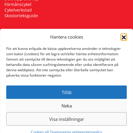
Förmånscykel
Underkläder
Skydd
Underkläder
Skydd
Längdåkning
Cykelverkstad
Skostorleksguide
Sporttillbehör
Sporttillbehör
Löpning
Hantera cookies
Följ oss
Stavar
Stavar
Orientering
För att kunna erbjuda de bästa upplevelserna använder vi teknologier
som kakor (cookies) för att lagra och/eller hämta enhetsinformation.
Genom att samtycka till dessa teknologier ger du oss möjlighet att
Träning
Träning
Outdoor
behandla data såsom surfningsbeteende eller unika identifierare på
denna webbplats. Att inte samtycka eller återkalla samtycket kan
påverka vissa funktioner negativt.
Tält
Tält
Padel
Tillåt
Väskor
Väskor
Rullskidor
Neka
Övrigt
Övrigt
Simning
Visa inställningar
Sportswear
Cookies på Teamsportia.se
Integritetspolicy