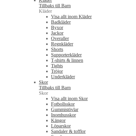
Kläder
Tillbaks till Barn
Kläder
Visa allt inom Kläder
Badkläder
Byxor
Jackor
Overaller
Regnkläder
Shorts
Supporterkläder
T-shirts & linnen
Tights
Tröjor
Underkläder
Skor
Tillbaks till Barn
Skor
Visa allt inom Skor
Fotbollsskor
Gummistövlar
Inomhusskor
Kängor
Löparskor
Sandaler & tofflor