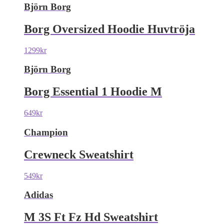
Björn Borg
Borg Oversized Hoodie Huvtröja
1299
kr
Björn Borg
Borg Essential 1 Hoodie M
649
kr
Champion
Crewneck Sweatshirt
549
kr
Adidas
M 3S Ft Fz Hd Sweatshirt