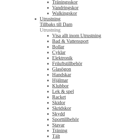
Träningsskor
Vandringskor
Walkingskor
Utrustning
Tillbaks till Dam
Utrustning
Visa allt inom Utrustning
Bad & Vattensport
Bollar
Cyklar
Elektronik
Friluftstillbehör
Glasögon
Handskar
Hjälmar
Klubbor
Lek & spel
Racket
Skidor
Skridskor
Skydd
Sporttillbehör
Stavar
Träning
Tält