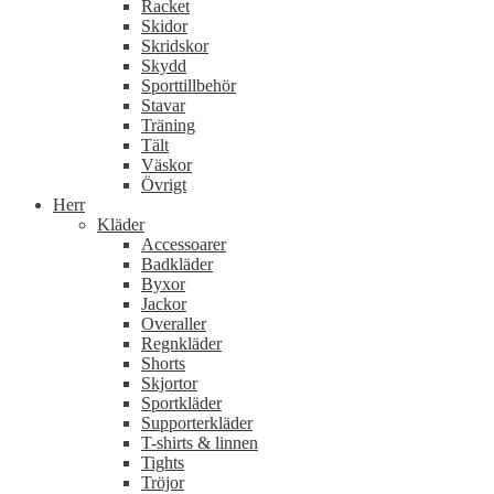
Racket
Skidor
Skridskor
Skydd
Sporttillbehör
Stavar
Träning
Tält
Väskor
Övrigt
Herr
Kläder
Accessoarer
Badkläder
Byxor
Jackor
Overaller
Regnkläder
Shorts
Skjortor
Sportkläder
Supporterkläder
T-shirts & linnen
Tights
Tröjor