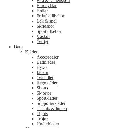
Bad & Vattensport
Barncyklar
Bollar
Friluftstillbehör
Lek & spel
Skridskor
Sporttillbehör
Väskor
Övrigt
Dam
Kläder
Accessoarer
Badkläder
Byxor
Jackor
Overaller
Regnkläder
Shorts
Skjortor
Sportkläder
Supporterkläder
T-shirts & linnen
Tights
Tröjor
Underkläder