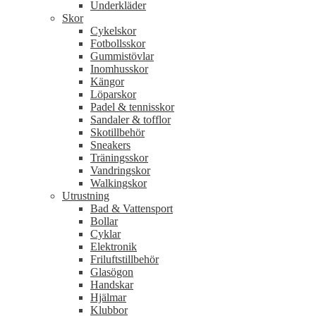
Underkläder
Skor
Cykelskor
Fotbollsskor
Gummistövlar
Inomhusskor
Kängor
Löparskor
Padel & tennisskor
Sandaler & tofflor
Skotillbehör
Sneakers
Träningsskor
Vandringskor
Walkingskor
Utrustning
Bad & Vattensport
Bollar
Cyklar
Elektronik
Friluftstillbehör
Glasögon
Handskar
Hjälmar
Klubbor