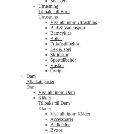
Sneakers
Utrustning
Tillbaks till Barn
Utrustning
Visa allt inom Utrustning
Bad & Vattensport
Barncyklar
Bollar
Friluftstillbehör
Lek & spel
Skridskor
Sporttillbehör
Väskor
Övrigt
Dam
Alla kategorier
Dam
Visa allt inom Dam
Kläder
Tillbaks till Dam
Kläder
Visa allt inom Kläder
Accessoarer
Badkläder
Byxor