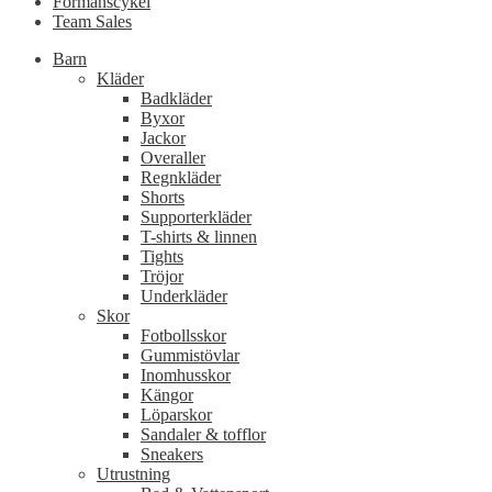
Förmånscykel
Team Sales
Barn
Kläder
Badkläder
Byxor
Jackor
Overaller
Regnkläder
Shorts
Supporterkläder
T-shirts & linnen
Tights
Tröjor
Underkläder
Skor
Fotbollsskor
Gummistövlar
Inomhusskor
Kängor
Löparskor
Sandaler & tofflor
Sneakers
Utrustning