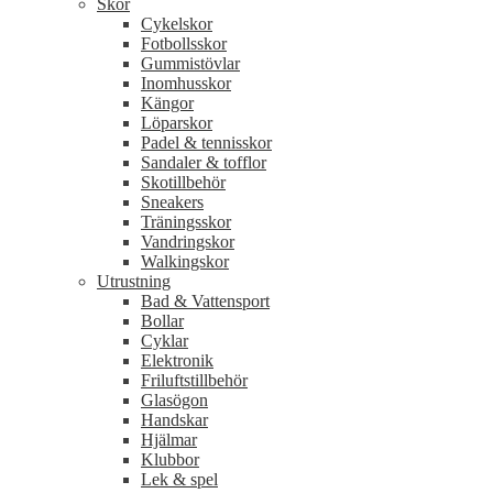
Skor
Cykelskor
Fotbollsskor
Gummistövlar
Inomhusskor
Kängor
Löparskor
Padel & tennisskor
Sandaler & tofflor
Skotillbehör
Sneakers
Träningsskor
Vandringskor
Walkingskor
Utrustning
Bad & Vattensport
Bollar
Cyklar
Elektronik
Friluftstillbehör
Glasögon
Handskar
Hjälmar
Klubbor
Lek & spel