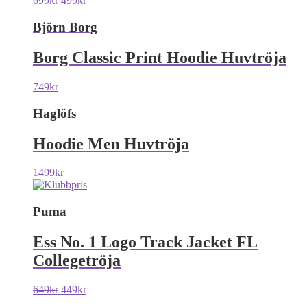
699
kr
499
kr
Björn Borg
Borg Classic Print Hoodie Huvtröja
749
kr
Haglöfs
Hoodie Men Huvtröja
1499
kr
Puma
Ess No. 1 Logo Track Jacket FL
Collegetröja
649
kr
449
kr