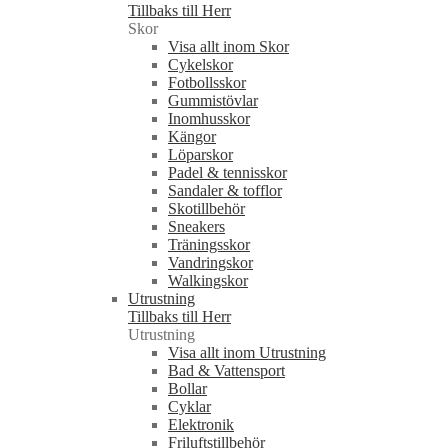
Tillbaks till Herr
Skor
Visa allt inom Skor
Cykelskor
Fotbollsskor
Gummistövlar
Inomhusskor
Kängor
Löparskor
Padel & tennisskor
Sandaler & tofflor
Skotillbehör
Sneakers
Träningsskor
Vandringskor
Walkingskor
Utrustning
Tillbaks till Herr
Utrustning
Visa allt inom Utrustning
Bad & Vattensport
Bollar
Cyklar
Elektronik
Friluftstillbehör