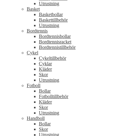
Utrustning
Basket
Basketbollar
Baskettillbehör
Utrustning
Bordtennis
Bordtennisbollar
Bordtennisracket
Bordtennistillbehör
Cykel
Cykeltillbehör
Cyklar
Kläder
Skor
Utrustning
Fotboll
Bollar
Fotbolltillbehör
Kläder
Skor
Utrustning
Handboll
Bollar
Skor
Utrustning