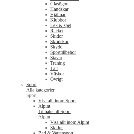
Glasögon
Handskar
Hjälmar
Klubbor
Lek & spel
Racket
Skidor
Skridskor
Skydd
Sporttillbehör
Stavar
Träning
Tält
Väskor
Övrigt
Sport
Alla kategorier
Sport
Visa allt inom Sport
Alpint
Tillbaks till Sport
Alpint
Visa allt inom Alpint
Skidor
Bad & Vattensport