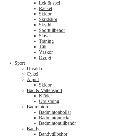
Lek & spel
Racket
Skidor
Skridskor
Skydd
Sporttillbehör
Stavar
Träning
Tält
Väskor
Övrigt
Sport
Utvalda
Cykel
Alpint
Skidor
Bad & Vattensport
Kläder
Utrustning
Badminton
Badmintonbollar
Badmintonracket
Badmintontillbehör
Bandy
Bandytillbehör