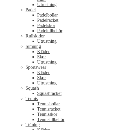
Utrustning
Padel
Padelbollar
Padelracket
Padelskor
Padeltillbehör
Rullskidor
Utrustning
Simning
Kläder
Skor
Utrustning
Sportswear
Kläder
Skor
Utrustning
Squash
Squashracket
Tennis
Tennisbollar
Tennisracket
Tennisskor
Tennistillbehör
Träning
Kläder