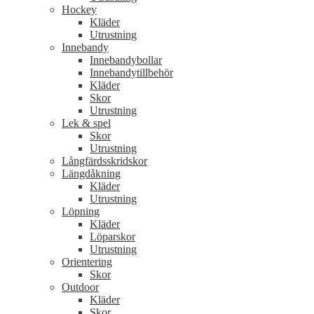
Hockey
Kläder
Utrustning
Innebandy
Innebandybollar
Innebandytillbehör
Kläder
Skor
Utrustning
Lek & spel
Skor
Utrustning
Långfärdsskridskor
Längdåkning
Kläder
Utrustning
Löpning
Kläder
Löparskor
Utrustning
Orientering
Skor
Outdoor
Kläder
Skor