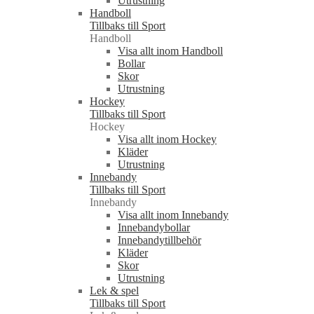
Utrustning
Handboll
Tillbaks till Sport
Handboll
Visa allt inom Handboll
Bollar
Skor
Utrustning
Hockey
Tillbaks till Sport
Hockey
Visa allt inom Hockey
Kläder
Utrustning
Innebandy
Tillbaks till Sport
Innebandy
Visa allt inom Innebandy
Innebandybollar
Innebandytillbehör
Kläder
Skor
Utrustning
Lek & spel
Tillbaks till Sport