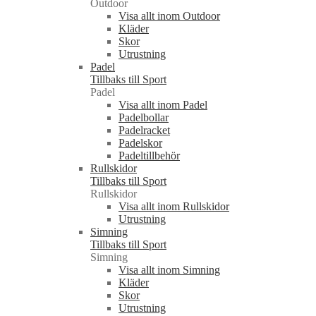
Outdoor
Visa allt inom Outdoor
Kläder
Skor
Utrustning
Padel
Tillbaks till Sport
Padel
Visa allt inom Padel
Padelbollar
Padelracket
Padelskor
Padeltillbehör
Rullskidor
Tillbaks till Sport
Rullskidor
Visa allt inom Rullskidor
Utrustning
Simning
Tillbaks till Sport
Simning
Visa allt inom Simning
Kläder
Skor
Utrustning