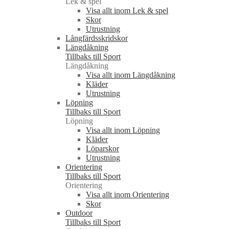
Lek & spel
Visa allt inom Lek & spel
Skor
Utrustning
Långfärdsskridskor
Längdåkning
Tillbaks till Sport
Längdåkning
Visa allt inom Längdåkning
Kläder
Utrustning
Löpning
Tillbaks till Sport
Löpning
Visa allt inom Löpning
Kläder
Löparskor
Utrustning
Orientering
Tillbaks till Sport
Orientering
Visa allt inom Orientering
Skor
Outdoor
Tillbaks till Sport