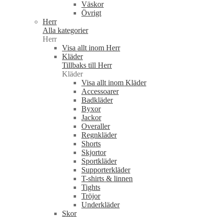
Väskor
Övrigt
Herr
Alla kategorier
Herr
Visa allt inom Herr
Kläder
Tillbaks till Herr
Kläder
Visa allt inom Kläder
Accessoarer
Badkläder
Byxor
Jackor
Overaller
Regnkläder
Shorts
Skjortor
Sportkläder
Supporterkläder
T-shirts & linnen
Tights
Tröjor
Underkläder
Skor