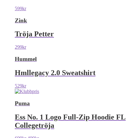
599
kr
Zink
Tröja Petter
299
kr
Hummel
Hmllegacy 2.0 Sweatshirt
529
kr
Puma
Ess No. 1 Logo Full-Zip Hoodie FL
Collegetröja