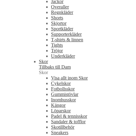
Jackor
Overaller
Regnkläder
Shorts
Skjortor
Sportkläder
Supporterkläder
T-shirts & linnen
Tights
Tröjor
Underkläder
Skor
Tillbaks till Dam
Skor
Visa allt inom Skor
Cykelskor
Fotbollsskor
Gummistövlar
Inomhusskor
Kängor
Löparskor
Padel & tennisskor
Sandaler & tofflor
Skotillbehör
Sneakers