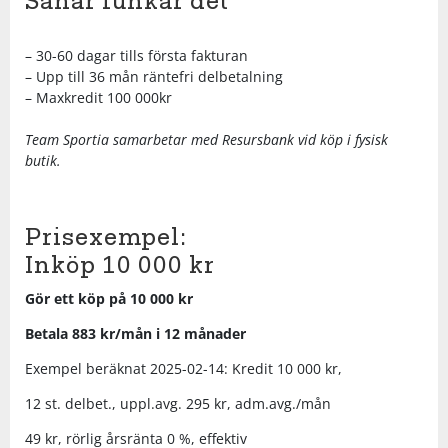
Såhär funkar det
Underkläder
Skydd
Underkläder
Skydd
Längdåkning
– 30-60 dagar tills första fakturan
– Upp till 36 mån räntefri delbetalning
Sporttillbehör
Sporttillbehör
Löpning
– Maxkredit 100 000kr
Team Sportia samarbetar med Resursbank vid köp i fysisk
Stavar
Stavar
Orientering
butik.
Träning
Träning
Outdoor
Prisexempel:
Inköp 10 000 kr
Tält
Tält
Padel
Gör ett köp på 10 000 kr
Väskor
Väskor
Rullskidor
Betala 883 kr/mån i 12 månader
Exempel beräknat 2025-02-14: Kredit 10 000 kr,
Övrigt
Övrigt
Simning
12 st. delbet., uppl.avg. 295 kr, adm.avg./mån
49 kr, rörlig årsränta 0 %, effektiv
Sportswear