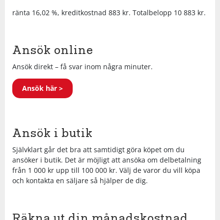
ränta 16,02 %, kreditkostnad 883 kr. Totalbelopp 10 883 kr.
Squash
Ansök online
Tennis
Ansök direkt – få svar inom några minuter.
Träning
Ansök här >
Volleyboll
Ansök i butik
Walking
Självklart går det bra att samtidigt göra köpet om du
ansöker i butik. Det är möjligt att ansöka om delbetalning
från 1 000 kr upp till 100 000 kr. Välj de varor du vill köpa
och kontakta en säljare så hjälper de dig.
Räkna ut din månadskostnad