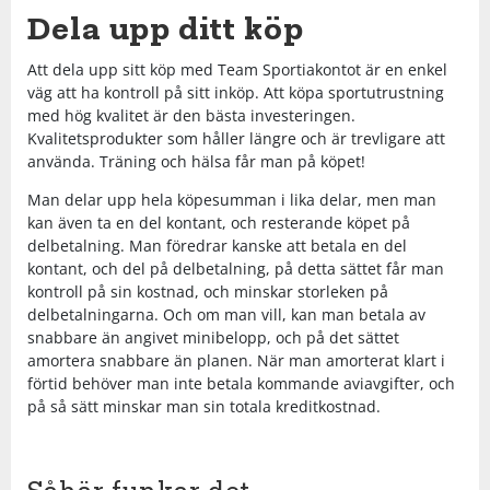
Shorts
Sandaler & tofflor
Skridskor
Regnkläder
Löparskor
Glasögon
Regnkläder
Löparskor
Glasögon
Bordtennis
Dela upp ditt köp
Att dela upp sitt köp med Team Sportiakontot är en enkel
Supporterkläder
Sneakers
Sporttillbehör
Shorts
Padel & tennisskor
Handskar
Shorts
Padel & tennisskor
Handskar
Cykel
väg att ha kontroll på sitt inköp. Att köpa sportutrustning
med hög kvalitet är den bästa investeringen.
Kvalitetsprodukter som håller längre och är trevligare att
T-shirts & linnen
Väskor
Skjortor
Sandaler & tofflor
Hjälmar
Skjortor
Sandaler & tofflor
Hjälmar
Fotboll
använda. Träning och hälsa får man på köpet!
Man delar upp hela köpesumman i lika delar, men man
Tights
Övrigt
Sportkläder
Skotillbehör
Klubbor
Sportkläder
Skotillbehör
Klubbor
Handboll
kan även ta en del kontant, och resterande köpet på
delbetalning. Man föredrar kanske att betala en del
kontant, och del på delbetalning, på detta sättet får man
Tröjor
Supporterkläder
Sneakers
Lek & spel
Supporterkläder
Sneakers
Lek & spel
Hockey
kontroll på sin kostnad, och minskar storleken på
delbetalningarna. Och om man vill, kan man betala av
Underkläder
T-shirts & linnen
Träningsskor
Racket
T-shirts & linnen
Träningsskor
Racket
Innebandy
snabbare än angivet minibelopp, och på det sättet
amortera snabbare än planen. När man amorterat klart i
förtid behöver man inte betala kommande aviavgifter, och
Tights
Vandringskor
Skidor
Tights
Vandringskor
Skidor
Lek & spel
på så sätt minskar man sin totala kreditkostnad.
Tröjor
Walkingskor
Skridskor
Tröjor
Walkingskor
Skridskor
Långfärdsskridskor