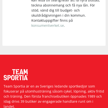
kan leda till svårigheter att få hyra bostad,
teckna abonnemang och få nya lån. För
stöd, vänd dig till budget- och
skuldrådgivningen i din kommun.
Kontaktuppgifter finns på
konsumentverket.se
.
Team Sportia är en av Sveriges ledande sportkedjor som
fokuserar på utomhusträning såsom cykel, löpning, aktiv fritid
och träning. Den första franchisebutiken öppnades 1989 och
idag drivs 39 butiker av engagerade handlare runt om i
landet.