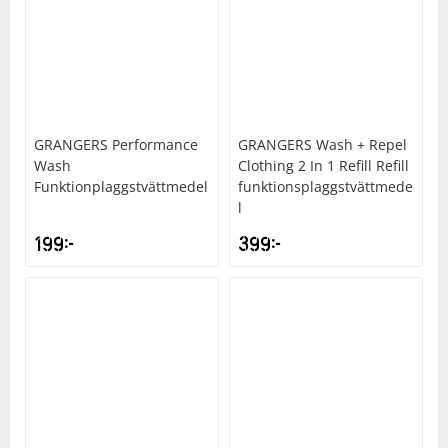
Underkläder
Skydd
Underkläder
Skydd
Längdåkning
Sporttillbehör
Sporttillbehör
Löpning
GRANGERS
Performance
GRANGERS
Wash + Repel
Stavar
Stavar
Orientering
Wash
Clothing 2 In 1 Refill Refill
Funktionplaggstvättmedel
funktionsplaggstvättmede
Träning
Träning
Outdoor
l
199
kr
399
kr
Tält
Tält
Padel
Väskor
Väskor
Rullskidor
Övrigt
Övrigt
Simning
Sportswear