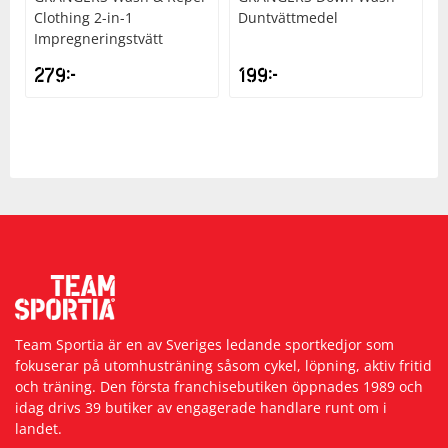
Clothing 2-in-1
Duntvättmedel
Impregneringstvätt
279
kr
199
kr
Team Sportia är en av Sveriges ledande sportkedjor som
fokuserar på utomhusträning såsom cykel, löpning, aktiv fritid
och träning. Den första franchisebutiken öppnades 1989 och
idag drivs 39 butiker av engagerade handlare runt om i
landet.