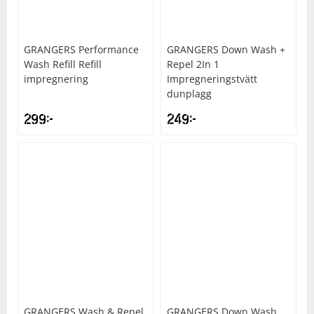
Squash
GRANGERS
Performance
GRANGERS
Down Wash +
Wash Refill Refill
Repel 2In 1
Tennis
impregnering
Impregneringstvätt
dunplagg
Träning
299
kr
249
kr
Volleyboll
Walking
GRANGERS
Wash & Repel
GRANGERS
Down Wash