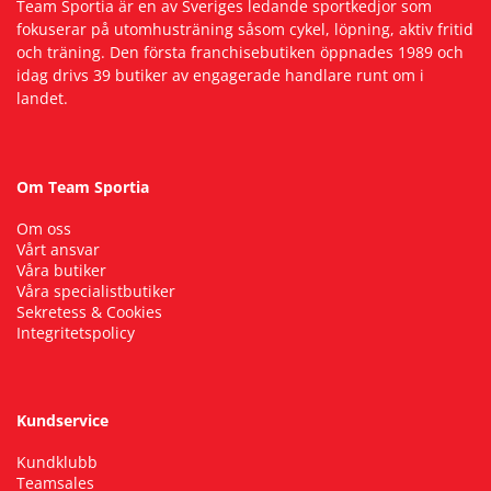
Team Sportia är en av Sveriges ledande sportkedjor som
fokuserar på utomhusträning såsom cykel, löpning, aktiv fritid
och träning. Den första franchisebutiken öppnades 1989 och
Squash
idag drivs 39 butiker av engagerade handlare runt om i
landet.
Tennis
Träning
Om Team Sportia
Om oss
Volleyboll
Vårt ansvar
Våra butiker
Våra specialistbutiker
Walking
Sekretess & Cookies
Integritetspolicy
Kundservice
Kundklubb
Teamsales