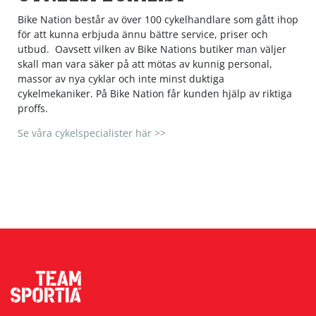
Bike Nation består av över 100 cykelhandlare som gått ihop
Underkläder
Skydd
Underkläder
Skydd
Längdåkning
för att kunna erbjuda ännu bättre service, priser och
utbud. Oavsett vilken av Bike Nations butiker man väljer
skall man vara säker på att mötas av kunnig personal,
Sporttillbehör
Sporttillbehör
Löpning
massor av nya cyklar och inte minst duktiga
cykelmekaniker. På Bike Nation får kunden hjälp av riktiga
Stavar
Stavar
Orientering
proffs.
Se våra cykelspecialister här >>
Träning
Träning
Outdoor
Tält
Tält
Padel
Väskor
Väskor
Rullskidor
Övrigt
Övrigt
Simning
Sportswear