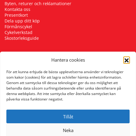
Byten, returer och reklamationer
Kontakta oss
Presentkort
Dela upp ditt köp
Förmånscykel
Cykelverkstad
Skostorleksguide
Hantera cookies
Följ oss
För att kunna erbjuda de bästa upplevelserna använder vi teknologier
som kakor (cookies) för att lagra och/eller hämta enhetsinformation.
Genom att samtycka till dessa teknologier ger du oss möjlighet att
behandla data såsom surfningsbeteende eller unika identifierare på
denna webbplats. Att inte samtycka eller återkalla samtycket kan
påverka vissa funktioner negativt.
Tillåt
Neka