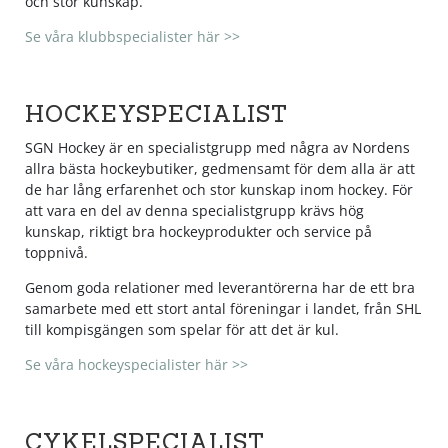
och stor kunskap.
Shorts
Sandaler & tofflor
Skridskor
Regnkläder
Löparskor
Glasögon
Regnkläder
Löparskor
Glasögon
Bordtennis
Se våra klubbspecialister här >>
Supporterkläder
Sneakers
Sporttillbehör
Shorts
Padel & tennisskor
Handskar
Shorts
Padel & tennisskor
Handskar
Cykel
HOCKEYSPECIALIST
T-shirts & linnen
Väskor
Skjortor
Sandaler & tofflor
Hjälmar
Skjortor
Sandaler & tofflor
Hjälmar
Fotboll
SGN Hockey är en specialistgrupp med några av Nordens
allra bästa hockeybutiker, gedmensamt för dem alla är att
de har lång erfarenhet och stor kunskap inom hockey. För
Tights
Övrigt
Sportkläder
Skotillbehör
Klubbor
Sportkläder
Skotillbehör
Klubbor
Handboll
att vara en del av denna specialistgrupp krävs hög
kunskap, riktigt bra hockeyprodukter och service på
Tröjor
Supporterkläder
Sneakers
Lek & spel
Supporterkläder
Sneakers
Lek & spel
Hockey
toppnivå.
Genom goda relationer med leverantörerna har de ett bra
Underkläder
T-shirts & linnen
Träningsskor
Racket
T-shirts & linnen
Träningsskor
Racket
Innebandy
samarbete med ett stort antal föreningar i landet, från SHL
till kompisgängen som spelar för att det är kul.
Se våra hockeyspecialister här >>
Tights
Vandringskor
Skidor
Tights
Vandringskor
Skidor
Lek & spel
Tröjor
Walkingskor
Skridskor
Tröjor
Walkingskor
Skridskor
Långfärdsskridskor
CYKELSPECIALIST