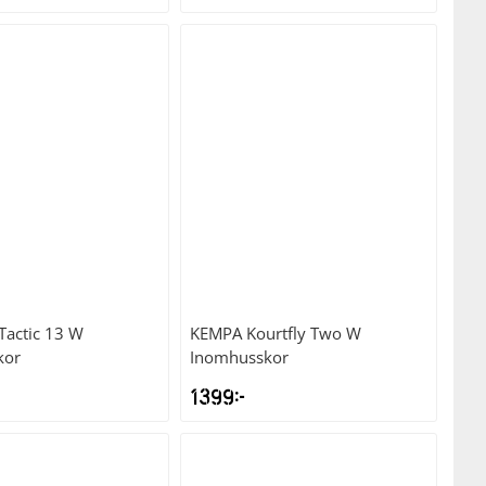
Tactic 13 W
KEMPA
Kourtfly Two W
kor
Inomhusskor
1399
kr