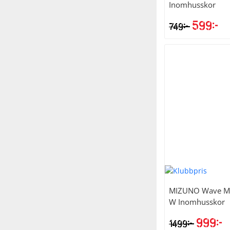
Inomhusskor
599
kr
kr
749
MIZUNO
Wave M
W Inomhusskor
999
kr
kr
1499