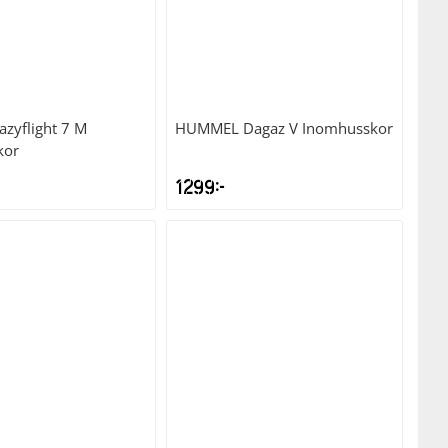
azyflight 7 M
HUMMEL
Dagaz V Inomhusskor
kor
1299
kr