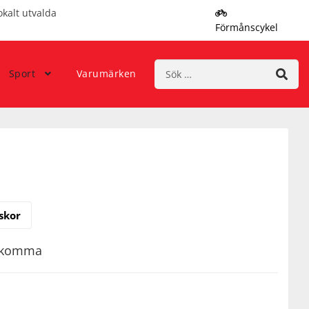
okalt utvalda
Förmånscykel
Sök
Sport
Varumärken
efter:
skor
rekomma