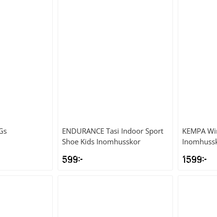
Gs
ENDURANCE
Tasi Indoor Sport
KEMPA
Wi
Shoe Kids Inomhusskor
Inomhuss
599
kr
1599
kr