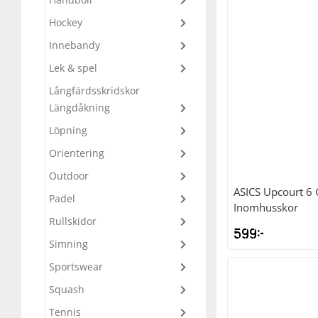
Hockey
Underkläder
Skydd
Underkläder
Skydd
Längdåkning
Innebandy
Sporttillbehör
Sporttillbehör
Löpning
Lek & spel
Långfärdsskridskor
Stavar
Stavar
Orientering
Längdåkning
Löpning
Träning
Träning
Outdoor
Orientering
Outdoor
Tält
Tält
Padel
ASICS
Upcourt 6 
Padel
Inomhusskor
Rullskidor
Väskor
Väskor
Rullskidor
599
kr
Simning
Sportswear
Övrigt
Övrigt
Simning
Squash
Sportswear
Tennis