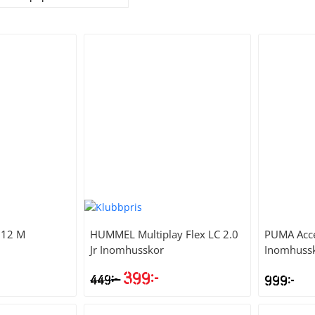
 12 M
HUMMEL
Multiplay Flex LC 2.0
PUMA
Acc
Jr Inomhusskor
Inomhuss
399
kr
kr
449
999
kr