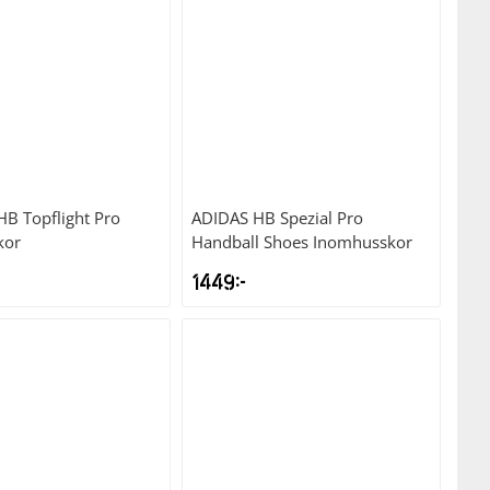
HB Topflight Pro
ADIDAS
HB Spezial Pro
kor
Handball Shoes Inomhusskor
1449
kr