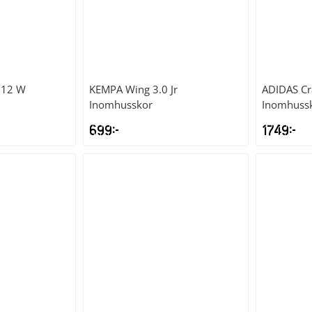
 12 W
KEMPA
Wing 3.0 Jr
ADIDAS
Cr
Inomhusskor
Inomhuss
699
kr
1749
kr