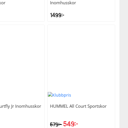
kor
Inomhusskor
1499
kr
urtfly Jr Inomhusskor
HUMMEL
All Court Sportskor
549
kr
kr
679