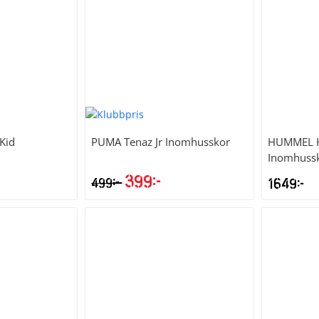
 Kid
PUMA
Tenaz Jr Inomhusskor
HUMMEL
Inomhuss
399
kr
kr
499
1649
kr