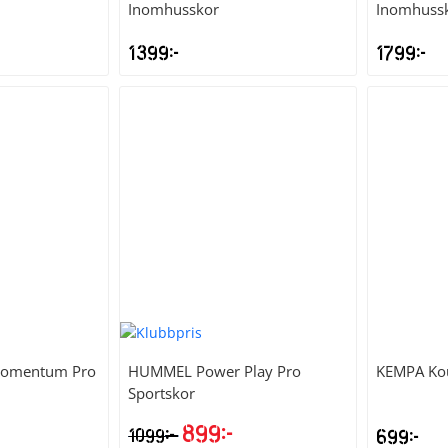
Inomhusskor
Inomhuss
1399
kr
1799
kr
omentum Pro
HUMMEL
Power Play Pro
KEMPA
Ko
Sportskor
899
kr
kr
1099
699
kr