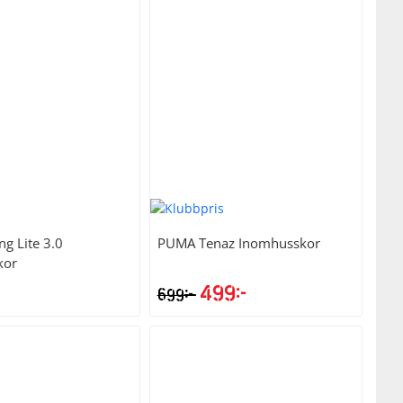
ng Lite 3.0
PUMA
Tenaz Inomhusskor
kor
499
kr
kr
699