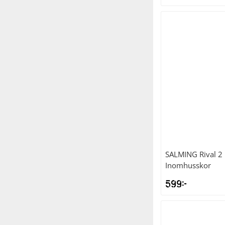
SALMING
Rival 2
Inomhusskor
599
kr