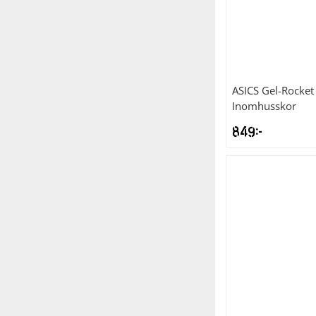
ASICS
Gel-Rocket
Inomhusskor
849
kr