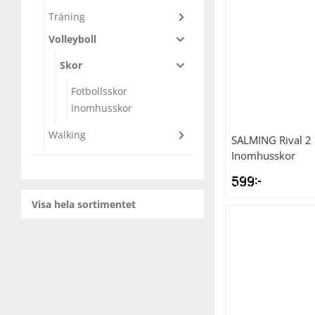
Träning
Squash
Volleyboll
Skor
Tennis
Fotbollsskor
Inomhusskor
Träning
Walking
SALMING
Rival 2
Inomhusskor
Volleyboll
599
kr
Walking
Visa hela sortimentet