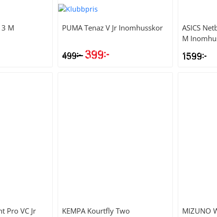
 13 M
PUMA
Tenaz V Jr Inomhusskor
ASICS
Netb
M Inomhu
399
kr
kr
499
1599
kr
ht Pro VC Jr
KEMPA
Kourtfly Two
MIZUNO
W