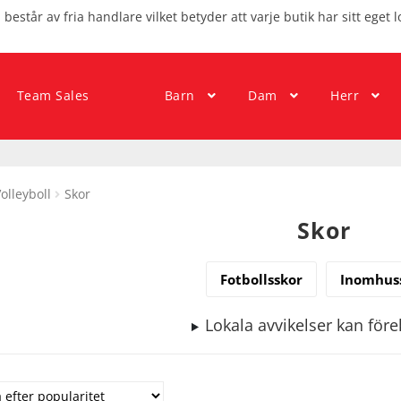
består av fria handlare vilket betyder att varje butik har sitt eget l
Team Sales
Barn
Dam
Herr
olleyboll
Skor
Skor
Fotbollsskor
Inomhus
Lokala avvikelser kan fö