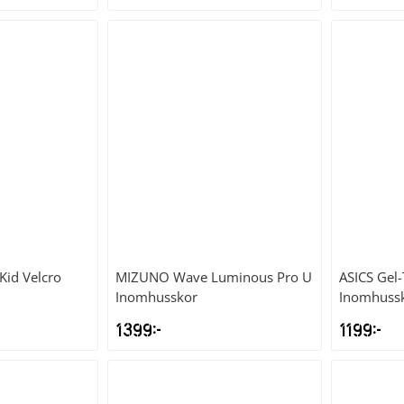
 Kid Velcro
MIZUNO
Wave Luminous Pro U
ASICS
Gel-
Inomhusskor
Inomhuss
1399
kr
1199
kr