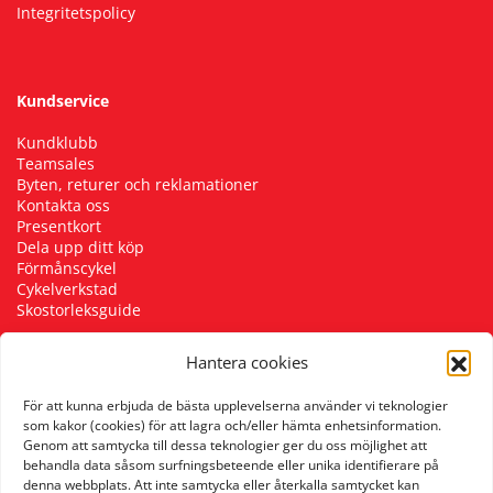
Integritetspolicy
Kundservice
Kundklubb
Teamsales
Byten, returer och reklamationer
Kontakta oss
Presentkort
Dela upp ditt köp
Förmånscykel
Cykelverkstad
Skostorleksguide
Hantera cookies
Följ oss
För att kunna erbjuda de bästa upplevelserna använder vi teknologier
som kakor (cookies) för att lagra och/eller hämta enhetsinformation.
Genom att samtycka till dessa teknologier ger du oss möjlighet att
behandla data såsom surfningsbeteende eller unika identifierare på
denna webbplats. Att inte samtycka eller återkalla samtycket kan