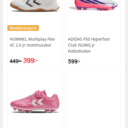
Squash
Tennis
HUMMEL
Multiplay Flex
ADIDAS
F50 Hyperfast
VC 2.0 Jr Inomhusskor
Club FG/MG Jr
Träning
Fotbollsskor
399
kr
kr
449
599
kr
Volleyboll
Walking