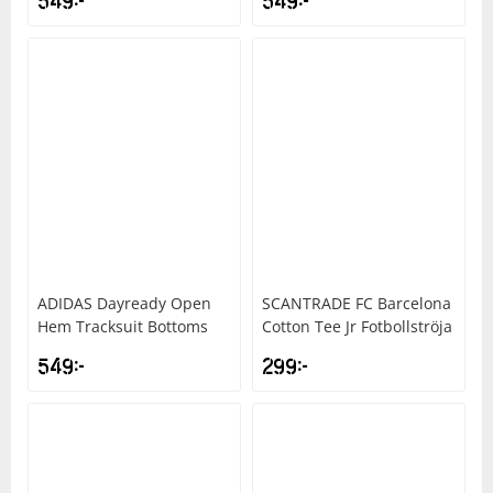
549
kr
549
kr
ADIDAS
Dayready Open
SCANTRADE
FC Barcelona
Hem Tracksuit Bottoms
Cotton Tee Jr Fotbollströja
549
kr
299
kr