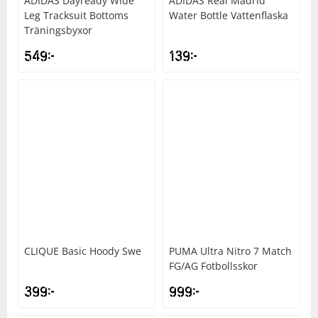
ADIDAS
Dayready Wide
ADIDAS
Real Madrid
Leg Tracksuit Bottoms
Water Bottle Vattenflaska
Träningsbyxor
549
kr
139
kr
CLIQUE
Basic Hoody Swe
PUMA
Ultra Nitro 7 Match
FG/AG Fotbollsskor
399
kr
999
kr