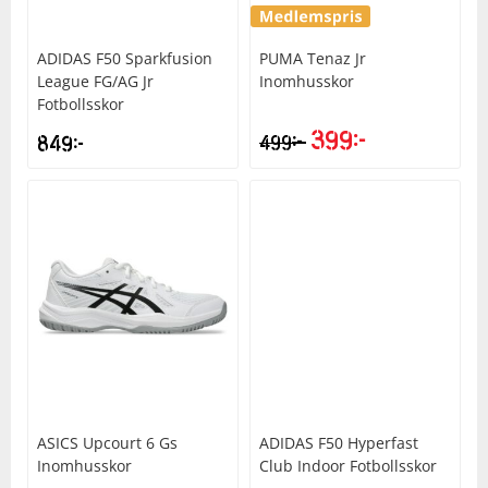
ADIDAS
F50 Sparkfusion
PUMA
Tenaz Jr
League FG/AG Jr
Inomhusskor
Fotbollsskor
399
kr
kr
849
kr
499
ASICS
Upcourt 6 Gs
ADIDAS
F50 Hyperfast
Inomhusskor
Club Indoor Fotbollsskor