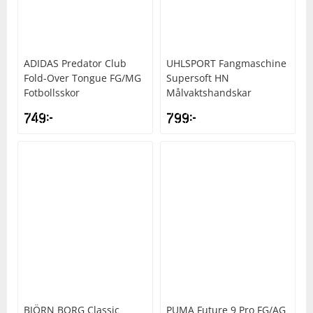
ADIDAS
Predator Club
UHLSPORT
Fangmaschine
Fold-Over Tongue FG/MG
Supersoft HN
Fotbollsskor
Målvaktshandskar
749
kr
799
kr
BJÖRN BORG
Classic
PUMA
Future 9 Pro FG/AG