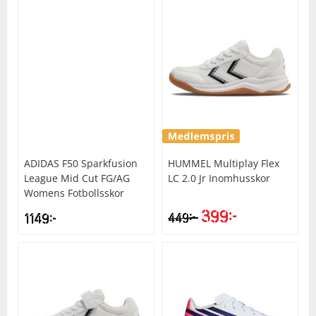
Underkläder
Skydd
Underkläder
Skydd
Längdåkning
Sporttillbehör
Sporttillbehör
Löpning
Stavar
Stavar
Orientering
Träning
Träning
Outdoor
ADIDAS
F50 Sparkfusion
HUMMEL
Multiplay Flex
League Mid Cut FG/AG
LC 2.0 Jr Inomhusskor
Tält
Tält
Padel
Womens Fotbollsskor
399
kr
kr
1149
kr
449
Väskor
Väskor
Rullskidor
Övrigt
Övrigt
Simning
Sportswear