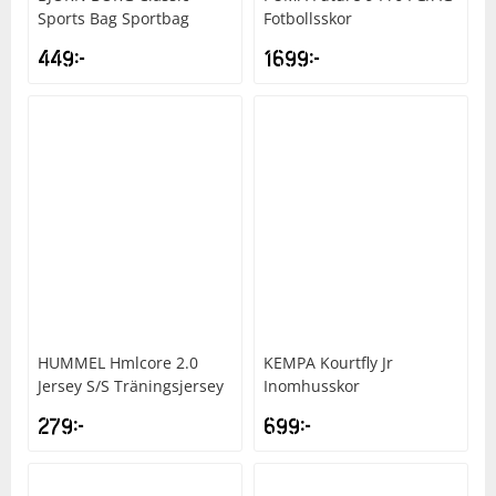
Sports Bag Sportbag
Fotbollsskor
449
kr
1699
kr
HUMMEL
Hmlcore 2.0
KEMPA
Kourtfly Jr
Jersey S/S Träningsjersey
Inomhusskor
279
kr
699
kr