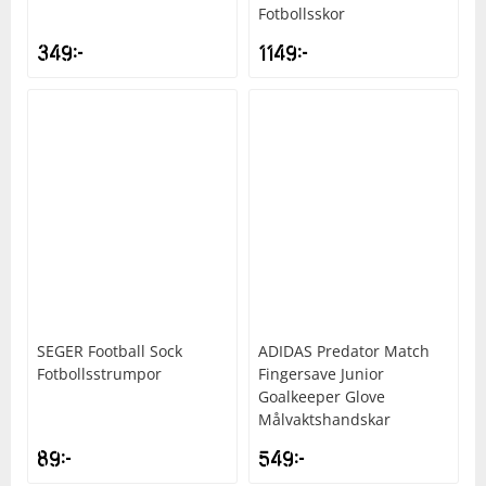
Fotbollsskor
349
kr
1149
kr
SEGER
Football Sock
ADIDAS
Predator Match
Fotbollsstrumpor
Fingersave Junior
Goalkeeper Glove
Målvaktshandskar
89
kr
549
kr