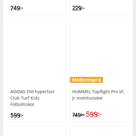
749
kr
229
kr
ADIDAS
F50 hyperfast
HUMMEL
Topflight Pro VC
Club Turf Kids
Jr Inomhusskor
Fotbollsskor
599
kr
kr
599
kr
749