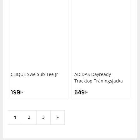
CLIQUE
Swe Sub Tee Jr
ADIDAS
Dayready
Tracktop Träningsjacka
199
kr
649
kr
1
2
3
»