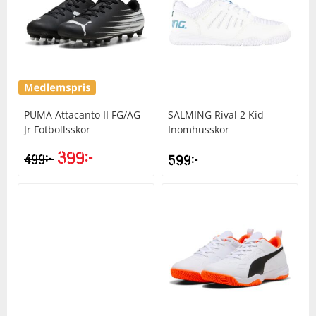
PUMA
Attacanto II FG/AG
SALMING
Rival 2 Kid
Jr Fotbollsskor
Inomhusskor
399
kr
kr
499
599
kr