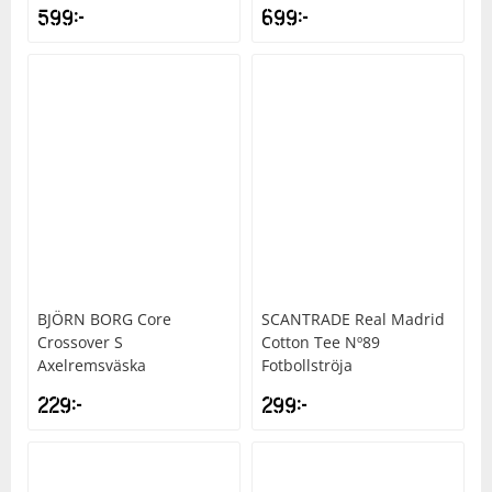
599
kr
699
kr
BJÖRN BORG
Core
SCANTRADE
Real Madrid
Crossover S
Cotton Tee Nº89
Axelremsväska
Fotbollströja
229
kr
299
kr