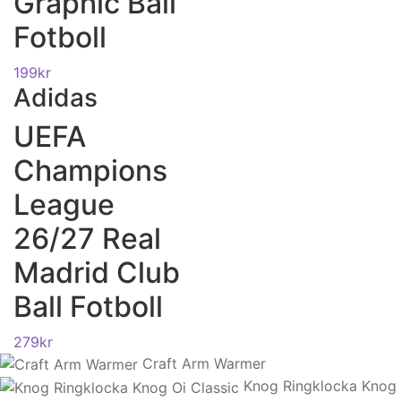
Graphic Ball
Fotboll
199
kr
Adidas
UEFA
Champions
League
26/27 Real
Madrid Club
Ball Fotboll
279
kr
Craft Arm Warmer
Knog Ringklocka Knog