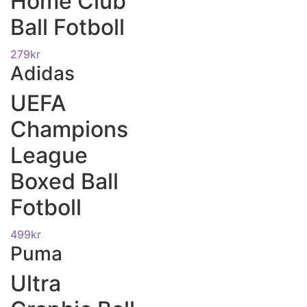
Home Club
Ball Fotboll
279
kr
Adidas
UEFA
Champions
League
Boxed Ball
Fotboll
499
kr
Puma
Ultra