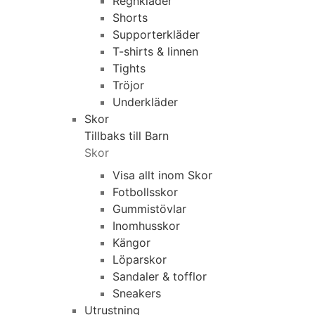
Regnkläder
Shorts
Supporterkläder
T-shirts & linnen
Tights
Tröjor
Underkläder
Skor
Tillbaks till Barn
Skor
Visa allt inom Skor
Fotbollsskor
Gummistövlar
Inomhusskor
Kängor
Löparskor
Sandaler & tofflor
Sneakers
Utrustning