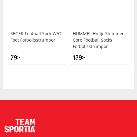
Underkläder
Skydd
Underkläder
Skydd
Längdåkning
Sporttillbehör
Sporttillbehör
Löpning
SEGER
Football Sock W/O
HUMMEL
Hmljr Shimmer
Foot Fotbollsstrumpor
Core Football Socks
Stavar
Stavar
Orientering
Fotbollsstrumpor
79
kr
139
kr
Träning
Träning
Outdoor
Tält
Tält
Padel
Väskor
Väskor
Rullskidor
Övrigt
Övrigt
Simning
Sportswear