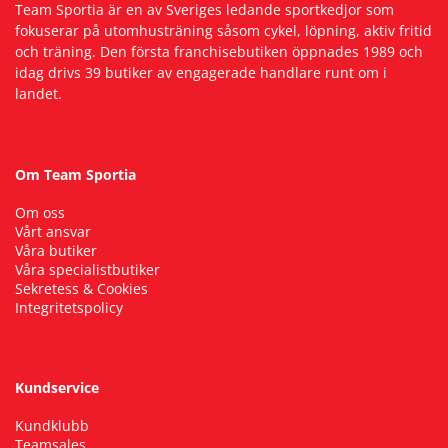
Team Sportia är en av Sveriges ledande sportkedjor som
fokuserar på utomhusträning såsom cykel, löpning, aktiv fritid
Squash
och träning. Den första franchisebutiken öppnades 1989 och
idag drivs 39 butiker av engagerade handlare runt om i
landet.
Tennis
Träning
Om Team Sportia
Om oss
Volleyboll
Vårt ansvar
Våra butiker
Våra specialistbutiker
Walking
Sekretess & Cookies
Integritetspolicy
Kundservice
Kundklubb
Teamsales