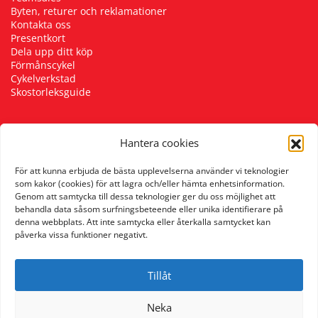
Byten, returer och reklamationer
Kontakta oss
Presentkort
Dela upp ditt köp
Förmånscykel
Cykelverkstad
Skostorleksguide
Hantera cookies
Följ oss
För att kunna erbjuda de bästa upplevelserna använder vi teknologier
som kakor (cookies) för att lagra och/eller hämta enhetsinformation.
Genom att samtycka till dessa teknologier ger du oss möjlighet att
behandla data såsom surfningsbeteende eller unika identifierare på
denna webbplats. Att inte samtycka eller återkalla samtycket kan
påverka vissa funktioner negativt.
Tillåt
Neka