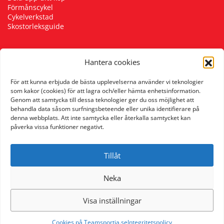
Förmånscykel
Underkläder
Skydd
Underkläder
Skydd
Längdåkning
Cykelverkstad
Skostorleksguide
Sporttillbehör
Sporttillbehör
Löpning
Hantera cookies
Följ oss
Stavar
Stavar
Orientering
För att kunna erbjuda de bästa upplevelserna använder vi teknologier
som kakor (cookies) för att lagra och/eller hämta enhetsinformation.
Genom att samtycka till dessa teknologier ger du oss möjlighet att
Träning
Träning
Outdoor
behandla data såsom surfningsbeteende eller unika identifierare på
denna webbplats. Att inte samtycka eller återkalla samtycket kan
påverka vissa funktioner negativt.
Tält
Tält
Padel
Tillåt
Väskor
Väskor
Rullskidor
Neka
Övrigt
Övrigt
Simning
Visa inställningar
Sportswear
Cookies på Teamsportia.se
Integritetspolicy