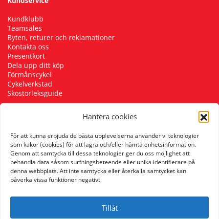
Kundservice
Kundklubb
Teamsales
Byten, returer och reklamationer
Kontakta oss
Presentkort
Dela upp ditt köp
Förmånscykel
Cykelverkstad
Skostorleksguide
Hantera cookies
Följ oss
För att kunna erbjuda de bästa upplevelserna använder vi teknologier
som kakor (cookies) för att lagra och/eller hämta enhetsinformation.
Genom att samtycka till dessa teknologier ger du oss möjlighet att
behandla data såsom surfningsbeteende eller unika identifierare på
denna webbplats. Att inte samtycka eller återkalla samtycket kan
påverka vissa funktioner negativt.
Tillåt