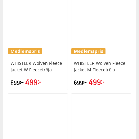
Underkläder
Skydd
Underkläder
Skydd
Längdåkning
Sporttillbehör
Sporttillbehör
Löpning
Stavar
Stavar
Orientering
WHISTLER
Wolven Fleece
WHISTLER
Wolven Fleece
Träning
Träning
Outdoor
Jacket W Fleecetröja
Jacket M Fleecetröja
499
kr
499
kr
kr
kr
699
699
Tält
Tält
Padel
Väskor
Väskor
Rullskidor
Övrigt
Övrigt
Simning
Sportswear