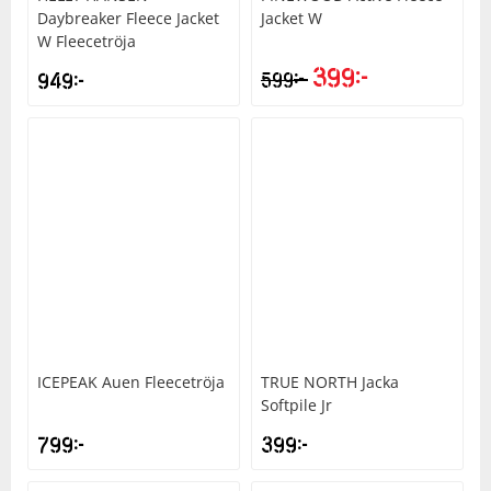
Daybreaker Fleece Jacket
Jacket W
W Fleecetröja
399
kr
kr
949
kr
599
ICEPEAK
Auen Fleecetröja
TRUE NORTH
Jacka
Softpile Jr
799
kr
399
kr