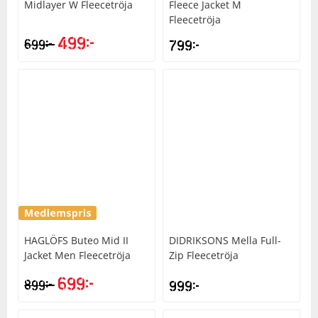
Midlayer W Fleecetröja
Fleece Jacket M
Fleecetröja
499
kr
kr
699
799
kr
HAGLÖFS
Buteo Mid II
DIDRIKSONS
Mella Full-
Jacket Men Fleecetröja
Zip Fleecetröja
699
kr
kr
899
999
kr