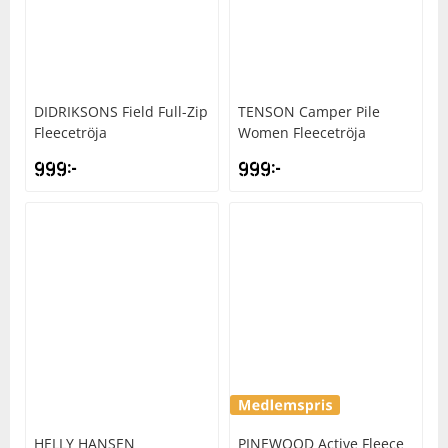
DIDRIKSONS
Field Full-Zip
TENSON
Camper Pile
Fleecetröja
Women Fleecetröja
999
kr
999
kr
HELLY HANSEN
PINEWOOD
Active Fleece