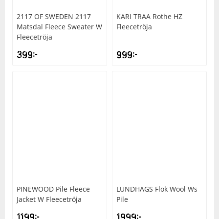
2117 OF SWEDEN
2117
KARI TRAA
Rothe HZ
Matsdal Fleece Sweater W
Fleecetröja
Fleecetröja
399
kr
999
kr
PINEWOOD
Pile Fleece
LUNDHAGS
Flok Wool Ws
Jacket W Fleecetröja
Pile
1199
kr
1999
kr