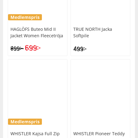
Squash
HAGLÖFS
Buteo Mid II
TRUE NORTH
Jacka
Tennis
Jacket Women Fleecetröja
Softpile
699
kr
kr
899
499
kr
Träning
Volleyboll
Walking
WHISTLER
Kajsa Full Zip
WHISTLER
Pioneer Teddy