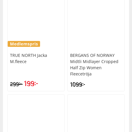
TRUE NORTH
Jacka
BERGANS OF NORWAY
M.fleece
Midtli Midlayer Cropped
Half Zip Women
Fleecetröja
199
kr
kr
299
1099
kr