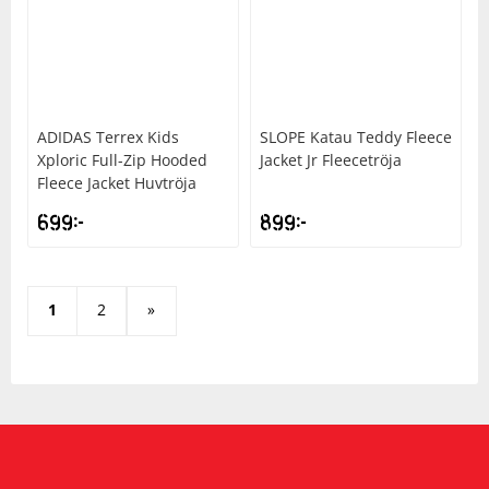
ADIDAS
Terrex Kids
SLOPE
Katau Teddy Fleece
Xploric Full-Zip Hooded
Jacket Jr Fleecetröja
Fleece Jacket Huvtröja
699
kr
899
kr
1
2
»