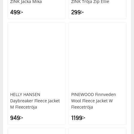
ZINK
Jacka Mika
ZINK
Tröja Zip Ellie
499
kr
299
kr
HELLY HANSEN
PINEWOOD
Finnveden
Daybreaker Fleece Jacket
Wool Fleece Jacket W
M Fleecetröja
Fleecetröja
949
kr
1199
kr