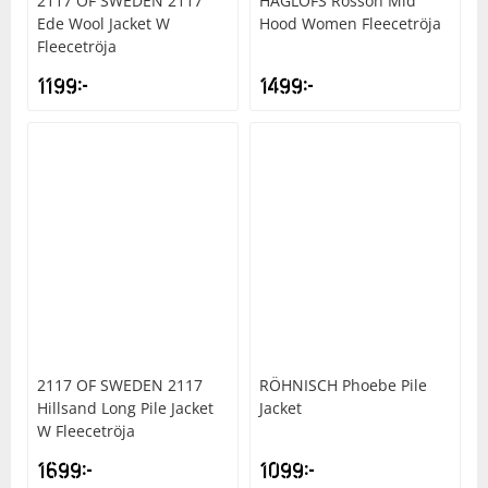
2117 OF SWEDEN
2117
HAGLÖFS
Rosson Mid
Ede Wool Jacket W
Hood Women Fleecetröja
Fleecetröja
1199
kr
1499
kr
2117 OF SWEDEN
2117
RÖHNISCH
Phoebe Pile
Hillsand Long Pile Jacket
Jacket
W Fleecetröja
1699
kr
1099
kr