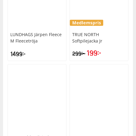
LUNDHAGS
Järpen Fleece
TRUE NORTH
M Fleecetröja
Softpilejacka Jr
199
kr
kr
1499
kr
299