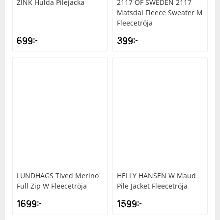
ZINK
Hulda Pilejacka
2117 OF SWEDEN
2117
Matsdal Fleece Sweater M
Fleecetröja
699
kr
399
kr
LUNDHAGS
Tived Merino
HELLY HANSEN
W Maud
Full Zip W Fleecetröja
Pile Jacket Fleecetröja
1699
kr
1599
kr