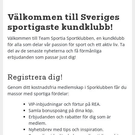
Shorts
Sandaler & tofflor
Skridskor
Regnkläder
Löparskor
Glasögon
Regnkläder
Löparskor
Glasögon
Bordtennis
Välkommen till Sveriges
Supporterkläder
Sneakers
Sporttillbehör
Shorts
Padel & tennisskor
Handskar
Shorts
Padel & tennisskor
Handskar
Cykel
sportigaste kundklubb!
Välkommen till Team Sportia Sportklubben, en kundklubb
T-shirts & linnen
Väskor
Skjortor
Sandaler & tofflor
Hjälmar
Skjortor
Sandaler & tofflor
Hjälmar
Fotboll
för alla som delar vår passion för sport och ett aktiv liv. Ta
del av de senaste nyheterna och få förmånliga
erbjudanden som passar just dig!
Tights
Övrigt
Sportkläder
Skotillbehör
Klubbor
Sportkläder
Skotillbehör
Klubbor
Handboll
Tröjor
Supporterkläder
Sneakers
Lek & spel
Supporterkläder
Sneakers
Lek & spel
Hockey
Registrera dig!
Genom ditt kostnadsfria medlemskap i Sporklubben får du
Underkläder
T-shirts & linnen
Träningsskor
Racket
T-shirts & linnen
Träningsskor
Racket
Innebandy
massor med sportiga fördelar:
VIP-inbjudningar och förtur på REA.
Tights
Vandringskor
Skidor
Tights
Vandringskor
Skidor
Lek & spel
Samla bonuspoäng på dina köp.
Erbjudanden och rabatter för dig som är
medlem.
Tröjor
Walkingskor
Skridskor
Tröjor
Walkingskor
Skridskor
Långfärdsskridskor
Nyhetsbrev med tips och inspiration.