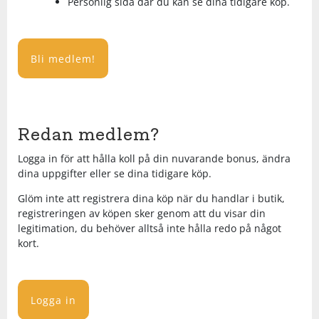
Personlig sida där du kan se dina tidigare köp.
Underkläder
Skydd
Underkläder
Skydd
Längdåkning
Bli medlem!
Sporttillbehör
Sporttillbehör
Löpning
Stavar
Stavar
Orientering
Redan medlem?
Träning
Träning
Outdoor
Logga in för att hålla koll på din nuvarande bonus, ändra
dina uppgifter eller se dina tidigare köp.
Tält
Tält
Padel
Glöm inte att registrera dina köp när du handlar i butik,
registreringen av köpen sker genom att du visar din
legitimation, du behöver alltså inte hålla redo på något
Väskor
Väskor
Rullskidor
kort.
Övrigt
Övrigt
Simning
Logga in
Sportswear