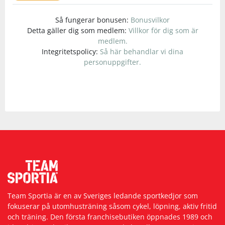
Så fungerar bonusen:
Bonusvilkor
Squash
Detta gäller dig som medlem:
Villkor för dig som är
medlem.
Integritetspolicy:
Så här behandlar vi dina
Tennis
personuppgifter.
Träning
Volleyboll
Walking
Team Sportia är en av Sveriges ledande sportkedjor som
fokuserar på utomhusträning såsom cykel, löpning, aktiv fritid
och träning. Den första franchisebutiken öppnades 1989 och