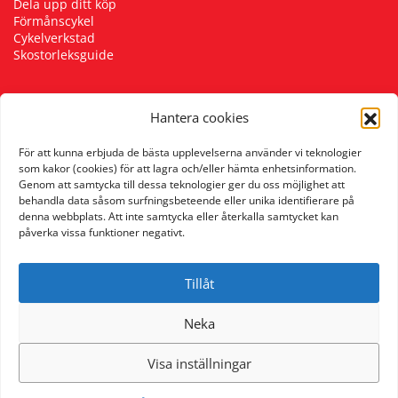
Dela upp ditt köp
Förmånscykel
Cykelverkstad
Skostorleksguide
Hantera cookies
Följ oss
För att kunna erbjuda de bästa upplevelserna använder vi teknologier
som kakor (cookies) för att lagra och/eller hämta enhetsinformation.
Genom att samtycka till dessa teknologier ger du oss möjlighet att
behandla data såsom surfningsbeteende eller unika identifierare på
denna webbplats. Att inte samtycka eller återkalla samtycket kan
påverka vissa funktioner negativt.
Tillåt
Neka
Visa inställningar