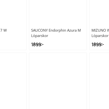
17 W
SAUCONY
Endorphin Azura M
MIZUNO
W
Löparskor
Löparskor
1899
kr
1899
kr