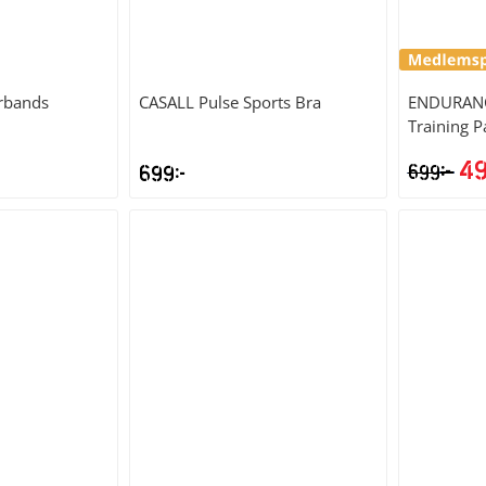
irbands
CASALL
Pulse Sports Bra
ENDURAN
Training P
4
kr
699
kr
699