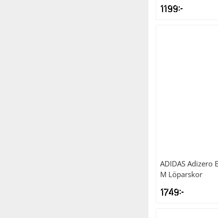
1199
kr
ADIDAS
Adizero 
M Löparskor
1749
kr