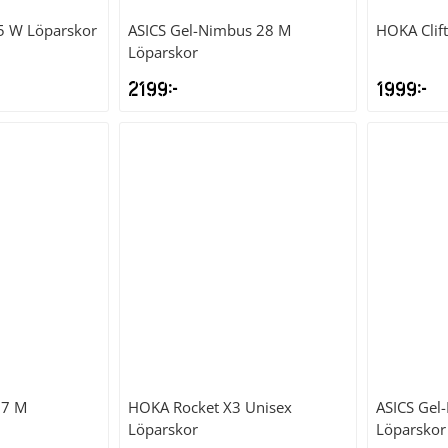
5 W Löparskor
ASICS
Gel-Nimbus 28 M
HOKA
Cli
Löparskor
2199
kr
1999
kr
17 M
HOKA
Rocket X3 Unisex
ASICS
Gel
Löparskor
Löparskor