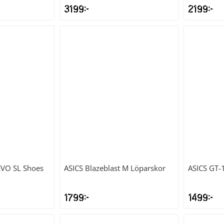
3199
kr
2199
kr
EVO SL Shoes
ASICS
Blazeblast M Löparskor
ASICS
GT-
1799
kr
1499
kr