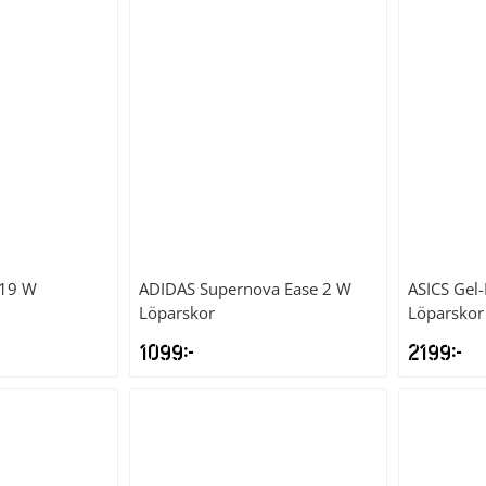
 19 W
ADIDAS
Supernova Ease 2 W
ASICS
Gel
Löparskor
Löparskor
1099
kr
2199
kr