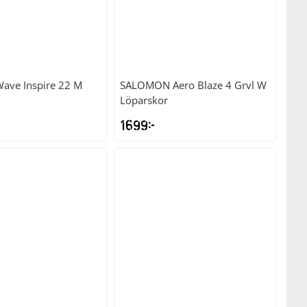
ave Inspire 22 M
SALOMON
Aero Blaze 4 Grvl W
Löparskor
1699
kr