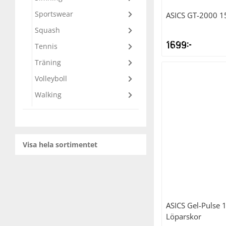
Sportswear
ASICS
GT-2000 1
Squash
Squash
1699
kr
Tennis
Tennis
Träning
Volleyboll
Träning
Walking
Volleyboll
Walking
Visa hela sortimentet
ASICS
Gel-Pulse 
Löparskor