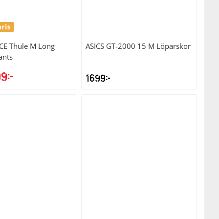
CE
Thule M Long
ASICS
GT-2000 15 M Löparskor
ants
99
kr
1699
kr