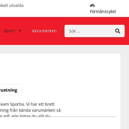
okalt utvalda
Förmånscykel
Sök
Sport
Varumärken
efter:
rustning
Team Sportia. Vi har ett brett
stning från kända varumärken så
mfl. Här hittar du allt du
ybörjare eller van löpare.