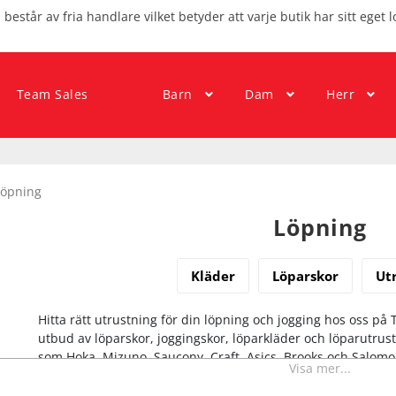
består av fria handlare vilket betyder att varje butik har sitt eget l
Team Sales
Barn
Dam
Herr
Löpning
Löpning
Kläder
Löparskor
Ut
Hitta rätt utrustning för din löpning och jogging hos oss på 
utbud av löparskor, joggingskor, löparkläder och löparutru
som Hoka, Mizuno, Saucony, Craft, Asics, Brooks och Salomon 
Visa mer...
behöver för att få en bra löparupplevelse oavsett om du är n