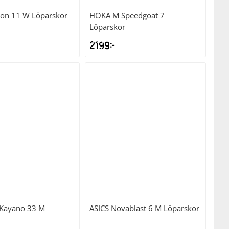
fton 11 W Löparskor
HOKA
M Speedgoat 7
Löparskor
2199
kr
-Kayano 33 M
ASICS
Novablast 6 M Löparskor