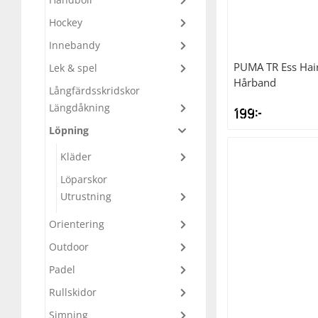
Hockey
Underkläder
Skydd
Underkläder
Skydd
Längdåkning
Innebandy
Sporttillbehör
Sporttillbehör
Löpning
PUMA
TR Ess Ha
Lek & spel
Hårband
Långfärdsskridskor
Stavar
Stavar
Orientering
Längdåkning
199
kr
Löpning
Träning
Träning
Outdoor
Kläder
Löparskor
Tält
Tält
Padel
Utrustning
Orientering
Väskor
Väskor
Rullskidor
Outdoor
Padel
Övrigt
Övrigt
Simning
Rullskidor
Sportswear
Simning