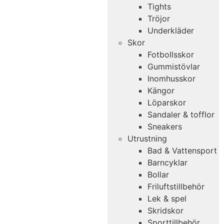
Tights
Tröjor
Underkläder
Skor
Fotbollsskor
Gummistövlar
Inomhusskor
Kängor
Löparskor
Sandaler & tofflor
Sneakers
Utrustning
Bad & Vattensport
Barncyklar
Bollar
Friluftstillbehör
Lek & spel
Skridskor
Sporttillbehör