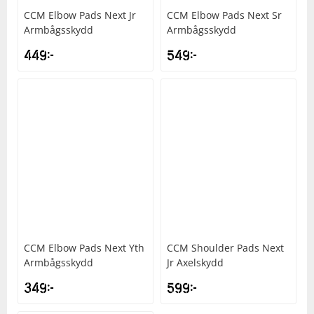
CCM
Elbow Pads Next Jr
CCM
Elbow Pads Next Sr
Armbågsskydd
Armbågsskydd
Squash
449
kr
549
kr
Tennis
Träning
Volleyboll
Walking
CCM
Elbow Pads Next Yth
CCM
Shoulder Pads Next
Armbågsskydd
Jr Axelskydd
349
kr
599
kr