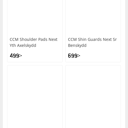
Underkläder
Skydd
Underkläder
Skydd
Längdåkning
Sporttillbehör
Sporttillbehör
Löpning
CCM
Shoulder Pads Next
CCM
Shin Guards Next Sr
Stavar
Stavar
Orientering
Yth Axelskydd
Benskydd
499
kr
699
kr
Träning
Träning
Outdoor
Tält
Tält
Padel
Väskor
Väskor
Rullskidor
Övrigt
Övrigt
Simning
Sportswear