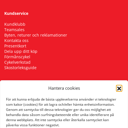
Kundservice
Kundklubb
Teamsales
Byten, returer och reklamationer
Kontakta oss
Presentkort
Dela upp ditt köp
Förmånscykel
Cykelverkstad
Skostorleksguide
Hantera cookies
Följ oss
För att kunna erbjuda de bästa upplevelserna använder vi teknologier
som kakor (cookies) för att lagra och/eller hämta enhetsinformation.
Genom att samtycka till dessa teknologier ger du oss möjlighet att
behandla data såsom surfningsbeteende eller unika identifierare på
denna webbplats. Att inte samtycka eller återkalla samtycket kan
påverka vissa funktioner negativt.