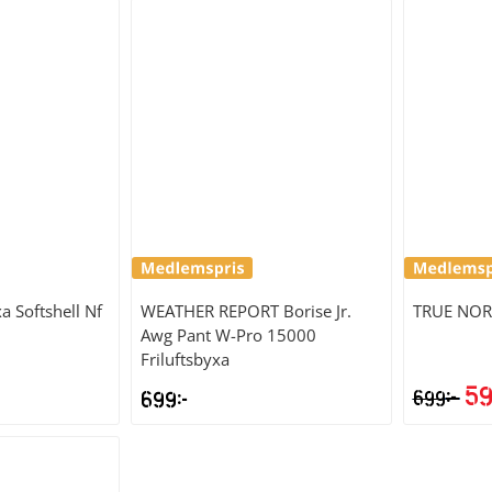
a Softshell Nf
WEATHER REPORT
Borise Jr.
TRUE NO
Awg Pant W-Pro 15000
Friluftsbyxa
5
kr
699
kr
699