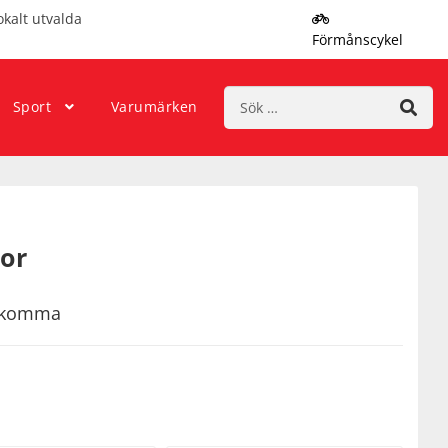
okalt utvalda
Förmånscykel
Sök
Sport
Varumärken
efter:
or
rekomma