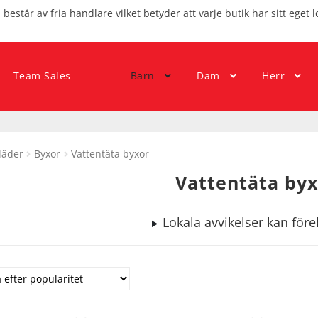
består av fria handlare vilket betyder att varje butik har sitt eget l
Team Sales
Barn
Dam
Herr
läder
Byxor
Vattentäta byxor
Vattentäta byx
Lokala avvikelser kan fö