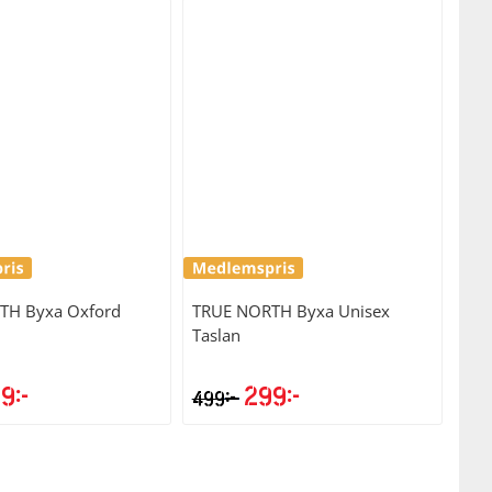
RTH
Byxa Oxford
TRUE NORTH
Byxa Unisex
Taslan
99
kr
299
kr
kr
499