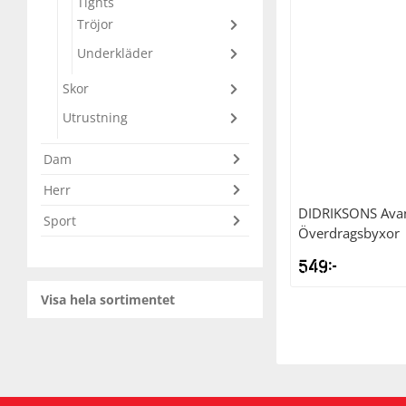
Tights
Tröjor
Underkläder
Skydd
Underkläder
Skydd
Längdåkning
Underkläder
Sporttillbehör
Sporttillbehör
Löpning
Skor
Utrustning
Stavar
Stavar
Orientering
Dam
Träning
Träning
Outdoor
Herr
DIDRIKSONS
Avan
Sport
Överdragsbyxor
Tält
Tält
Padel
549
kr
Väskor
Väskor
Rullskidor
Visa hela sortimentet
Övrigt
Övrigt
Simning
Sportswear