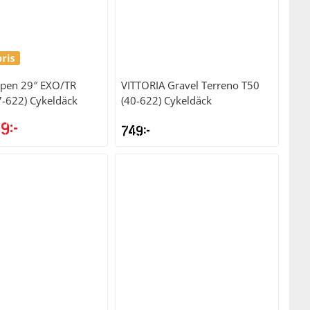
pen 29″ EXO/TR
VITTORIA
Gravel Terreno T50
7-622) Cykeldäck
(40-622) Cykeldäck
99
kr
749
kr
t
Det
sprungliga
nuvarande
set
priset
:
är:
kr.
699kr.