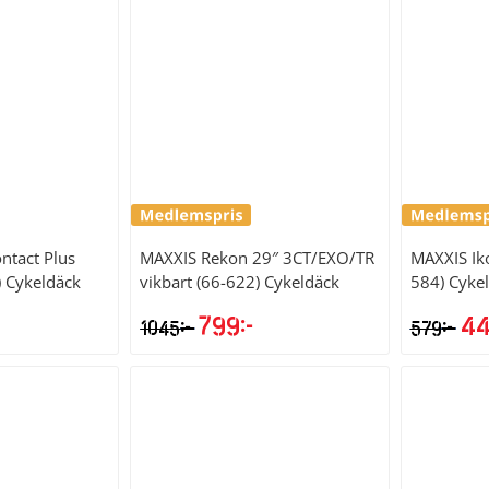
:
9kr.
ntact Plus
MAXXIS
Rekon 29″ 3CT/EXO/TR
MAXXIS
Ik
 Cykeldäck
vikbart (66-622) Cykeldäck
584) Cyke
799
kr
4
kr
kr
1045
579
Det
Det
Det
ursprungliga
nuvarande
urs
priset
priset
pri
var:
är:
var
1045kr.
799kr.
579