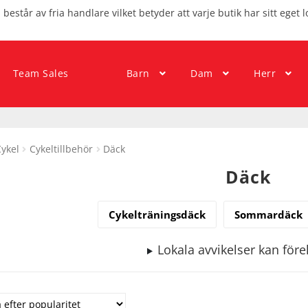
består av fria handlare vilket betyder att varje butik har sitt eget l
Team Sales
Barn
Dam
Herr
ykel
Cykeltillbehör
Däck
Däck
Cykelträningsdäck
Sommardäck
Lokala avvikelser kan fö