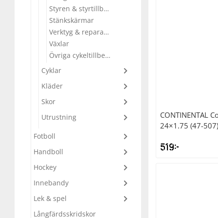
var:
är
Styren & styrtillbehör
579kr.
44
Stänkskärmar
Squash
Verktyg & reparation
Växlar
Tennis
Övriga cykeltillbehör
Cyklar
Träning
Kläder
Skor
Volleyboll
CONTINENTAL
Co
Utrustning
24×1.75 (47-507)
Fotboll
Walking
519
kr
Handboll
Hockey
Innebandy
Lek & spel
Långfärdsskridskor