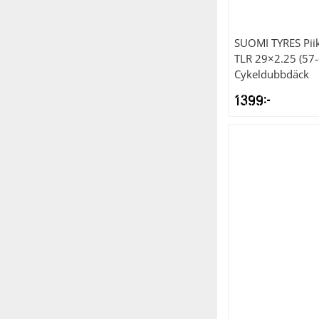
SUOMI TYRES
Pii
TLR 29×2.25 (57
Cykeldubbdäck
1399
kr