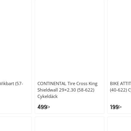
Vikbart (57-
CONTINENTAL
Tire Cross King
BIKE ATTI
Shieldwall 29×2.30 (58-622)
(40-622) 
Cykeldäck
499
kr
199
kr
et
liga
uvarande
riset