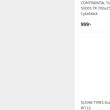
CONTINENTAL
Ti
5000S TR 700x25
Cykeldäck
999
kr
SUOMI TYRES
Du
W122