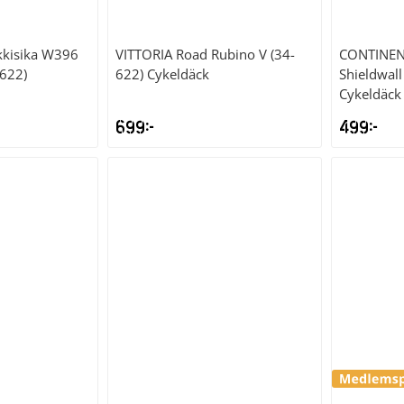
kkisika W396
VITTORIA
Road Rubino V (34-
CONTINEN
-622)
622) Cykeldäck
Shieldwal
Cykeldäck
699
kr
499
kr