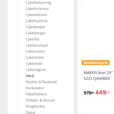
Cykelbelysning
Underkläder
Skydd
Underkläder
Skydd
Längdåkning
Cykelbromsar
Cykeldatorer
Cykelhjälmar
Sporttillbehör
Sporttillbehör
Löpning
Cykelkedjor
Cykelkorgar
Stavar
Stavar
Orientering
Cykellås
Cykelpumpar
Cykelsadlar
Träning
Träning
Outdoor
Cykelstolar
Cykelstöd
Tält
Tält
Padel
Cykelvagnar
MAXXIS
Ikon 29″ 
Däck
622) Cykeldäck
Flaskor & flaskställ
Väskor
Väskor
Rullskidor
Packväskor
449
kr
kr
579
Det
D
Pakethållare
Övrigt
Övrigt
Simning
Pedaler & klossar
ursprung
n
Ringklockor
priset
p
Sportswear
Slang