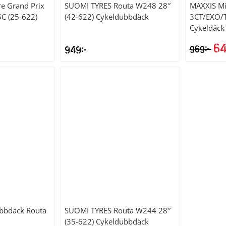
re Grand Prix
SUOMI TYRES
Routa W248 28″
MAXXIS
Mi
C (25-622)
(42-622) Cykeldubbdäck
3CT/EXO/T
Cykeldäck
6
kr
949
kr
969
De
ur
pri
var
969
bbdäck Routa
SUOMI TYRES
Routa W244 28″
(35-622) Cykeldubbdäck