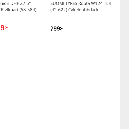
nion DHF 27.5″
SUOMI TYRES
Routa W124 TLR
R vikbart (58-584)
(42-622) Cykeldubbdäck
49
kr
799
kr
t
Det
sprungliga
nuvarande
set
priset
:
är:
kr.
649kr.