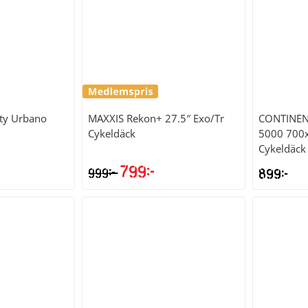
ity Urbano
MAXXIS
Rekon+ 27.5″ Exo/Tr
CONTINEN
Cykeldäck
5000 700x
Cykeldäck
799
kr
kr
999
899
kr
Det
Det
ursprungliga
nuvarande
priset
priset
var:
är:
999kr.
799kr.