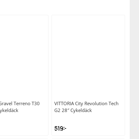
Gravel Terreno T30
VITTORIA
City Revolution Tech
Cykeldäck
G2 28″ Cykeldäck
519
kr