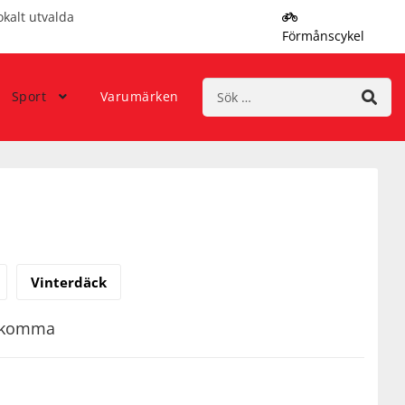
okalt utvalda
Förmånscykel
Sök
Sport
Varumärken
efter:
Vinterdäck
rekomma