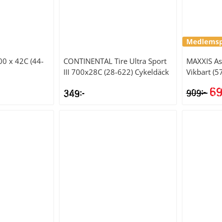
00 x 42C (44-
CONTINENTAL
Tire Ultra Sport
MAXXIS
As
III 700x28C (28-622) Cykeldäck
Vikbart (5
6
kr
349
kr
909
De
ur
pri
var
909