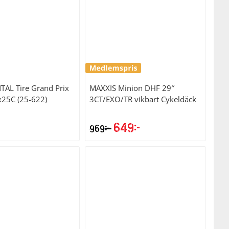
TAL
Tire Grand Prix
MAXXIS
Minion DHF 29″
25C (25-622)
3CT/EXO/TR vikbart Cykeldäck
649
kr
kr
969
Det
Det
ursprungliga
nuvarande
priset
priset
var:
är:
969kr.
649kr.