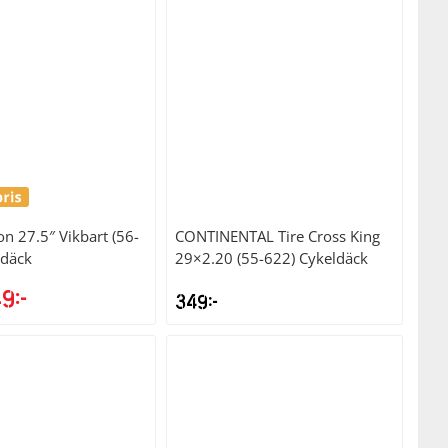
on 27.5″ Vikbart (56-
CONTINENTAL
Tire Cross King
ldäck
29×2.20 (55-622) Cykeldäck
49
kr
349
kr
Det
prungliga
nuvarande
set
priset
:
är:
kr.
449kr.