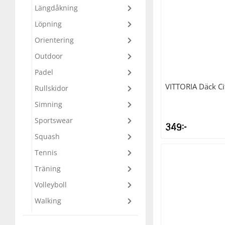
Längdåkning
Löpning
Orientering
Outdoor
Padel
VITTORIA
Däck C
Rullskidor
Simning
Sportswear
349
kr
Squash
Tennis
Träning
Volleyboll
Walking