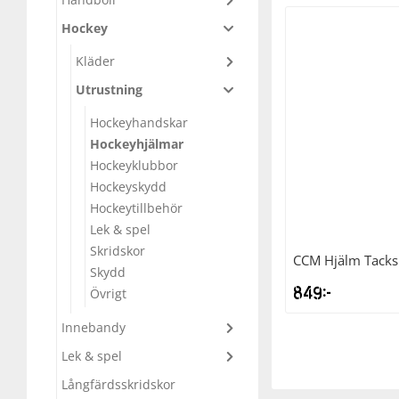
Hockey
Underkläder
Skydd
Underkläder
Skydd
Längdåkning
Kläder
Sporttillbehör
Sporttillbehör
Löpning
Utrustning
Hockeyhandskar
Stavar
Stavar
Orientering
Hockeyhjälmar
Hockeyklubbor
Träning
Träning
Outdoor
Hockeyskydd
Hockeytillbehör
Lek & spel
Tält
Tält
Padel
Skridskor
CCM
Hjälm Tacks
Skydd
Väskor
Väskor
Rullskidor
849
kr
Övrigt
Innebandy
Övrigt
Övrigt
Simning
Lek & spel
Långfärdsskridskor
Sportswear