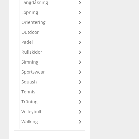
Längdåkning
Löpning
Squash
Orientering
Outdoor
Tennis
Padel
Träning
Rullskidor
Simning
Volleyboll
Sportswear
Squash
Walking
Tennis
Träning
Volleyboll
Walking