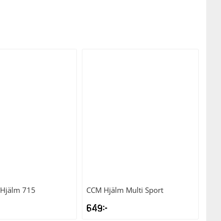
tt den ska hålla rätt kvalité och
 tackling eller en kollision så anses
älm.
era säkerheten. Alla hjälmar som vi
. De vanligaste certifieringarna
 att din hjälm uppfyller de högsta
 ska skydda dig så bra det går. De
 och storlekar. En bra passform
alt skydd. Vi hjälper dig ställa in
n jämföra komforten på rätt sätt.
udet svalt och bekvämt. Välj en
Hjälm 715
CCM
Hjälm Multi Sport
ing. Många moderna hjälmar har
649
kr
la dig bekväm under hela matchen.