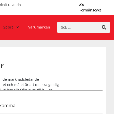
okalt utvalda
Förmånscykel
Sök
Sport
Varumärken
efter:
r
från de marknadsledande
tet och målet är att det ska ge dig
 har allt från dyra till billiga
galler, vi erbjuder visir och
en hjälm sin passar just dig. I vår
rekomma
mar och få hjälp av vår utbildade
 bäst skydd.