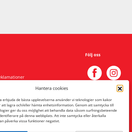
Följ oss
reklamationer
Hantera cookies
na erbjuda de bästa upplevelserna använder vi teknologier som kakor
r att lagra och/eller hämta enhetsinformation. Genom att samtycka till
logier ger du oss möjlighet att behandla data såsom surfningsbeteende
identifierare på denna webbplats. Att inte samtycka eller återkalla
an påverka vissa funktioner negativt.