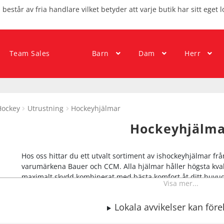
består av fria handlare vilket betyder att varje butik har sitt eget l
Team Sales
Barn
Dam
Herr
Hockey
Utrustning
Hockeyhjälmar
Hockeyhjälma
Hos oss hittar du ett utvalt sortiment av ishockeyhjälmar 
varumärkena Bauer och CCM. Alla hjälmar håller högsta kvali
maximalt skydd kombinerat med bästa komfort åt ditt huvud. Vi
Visa mer...
hjälmar. Hos oss hittar du hockeyhjälmar både med och utan 
andra reservdelar eller tillbehör för att du ska kunna hitta d
Lokala avvikelser kan fö
fysiska butik är du välkommen att prova alla våra hockeyhjäl
personal som är experter på hur hjälmar ska sitta för att ge