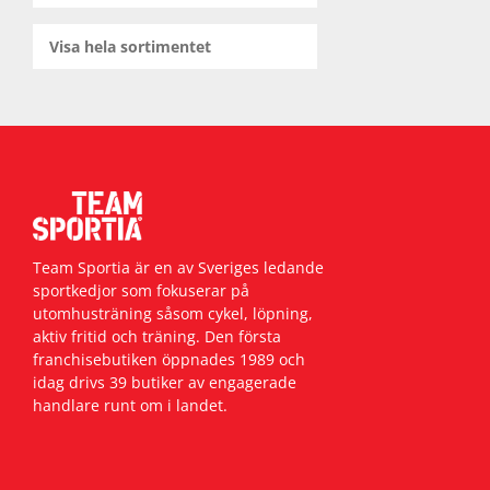
Visa hela sortimentet
Team Sportia är en av Sveriges ledande
sportkedjor som fokuserar på
utomhusträning såsom cykel, löpning,
aktiv fritid och träning. Den första
franchisebutiken öppnades 1989 och
idag drivs 39 butiker av engagerade
handlare runt om i landet.