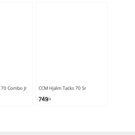
Hockeyhjälmar online och i butik
Varmt välkommen in till våra butiker eller köp hockeyhjälme
 70 Combo Jr
CCM
Hjälm Tacks 70 Sr
749
kr