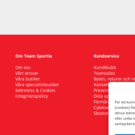
Om Team Sportia
Kundservice
Om oss
Kundklubb
Vårt ansvar
Teamsales
Våra butiker
Byten, returer och 
Våra specialistbutiker
Kontakta oss
Sekretess & Cookies
Presentkort
Integritetspolicy
Dela upp ditt köp
Förmånscykel
För att kun
Cykelverkstad
(cookies) fö
Skostorleksguide
dessa tekno
eller unika 
samtycket k