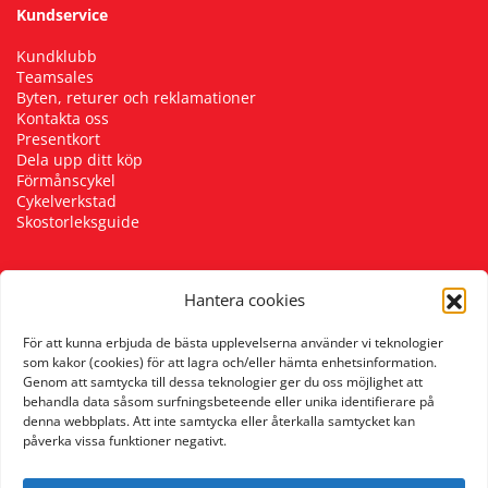
Kundservice
Squash
Kundklubb
Teamsales
Byten, returer och reklamationer
Tennis
Kontakta oss
Presentkort
Dela upp ditt köp
Träning
Förmånscykel
Cykelverkstad
Skostorleksguide
Volleyboll
Hantera cookies
Walking
Följ oss
För att kunna erbjuda de bästa upplevelserna använder vi teknologier
som kakor (cookies) för att lagra och/eller hämta enhetsinformation.
Genom att samtycka till dessa teknologier ger du oss möjlighet att
behandla data såsom surfningsbeteende eller unika identifierare på
denna webbplats. Att inte samtycka eller återkalla samtycket kan
påverka vissa funktioner negativt.