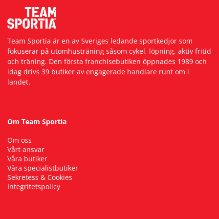
Underkläder
Skydd
Underkläder
Skydd
Längdåkning
Team Sportia är en av Sveriges ledande sportkedjor som
Sporttillbehör
Sporttillbehör
Löpning
fokuserar på utomhusträning såsom cykel, löpning, aktiv fritid
och träning. Den första franchisebutiken öppnades 1989 och
idag drivs 39 butiker av engagerade handlare runt om i
Stavar
Stavar
Orientering
landet.
Träning
Träning
Outdoor
Om Team Sportia
Tält
Tält
Padel
Om oss
Vårt ansvar
Väskor
Väskor
Rullskidor
Våra butiker
Våra specialistbutiker
Sekretess & Cookies
Övrigt
Övrigt
Simning
Integritetspolicy
Sportswear