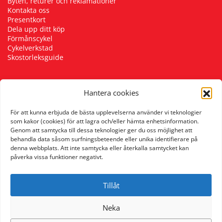
Byten, returer och reklamationer
Kontakta oss
Presentkort
Dela upp ditt köp
Förmånscykel
Cykelverkstad
Skostorleksguide
Hantera cookies
Följ oss
För att kunna erbjuda de bästa upplevelserna använder vi teknologier
som kakor (cookies) för att lagra och/eller hämta enhetsinformation.
Genom att samtycka till dessa teknologier ger du oss möjlighet att
behandla data såsom surfningsbeteende eller unika identifierare på
denna webbplats. Att inte samtycka eller återkalla samtycket kan
påverka vissa funktioner negativt.
Tillåt
Neka