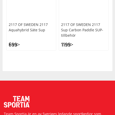
Underkläder
Skydd
Underkläder
Skydd
Längdåkning
Sporttillbehör
Sporttillbehör
Löpning
2117 OF SWEDEN
2117
2117 OF SWEDEN
2117
Aquahybrid Säte Sup
Sup Carbon Paddle SUP-
tillbehör
Stavar
Stavar
Orientering
699
kr
1199
kr
Träning
Träning
Outdoor
Tält
Tält
Padel
Väskor
Väskor
Rullskidor
Övrigt
Övrigt
Simning
Sportswear
Team Sportia är en av Sveriges ledande sportkedjor som