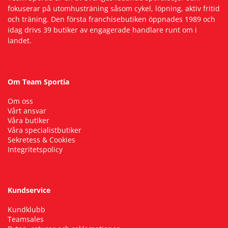
fokuserar på utomhusträning såsom cykel, löpning, aktiv fritid
och träning. Den första franchisebutiken öppnades 1989 och
Squash
idag drivs 39 butiker av engagerade handlare runt om i
landet.
Tennis
Om Team Sportia
Träning
Om oss
Vårt ansvar
Volleyboll
Våra butiker
Våra specialistbutiker
Sekretess & Cookies
Walking
Integritetspolicy
Kundservice
Kundklubb
Teamsales