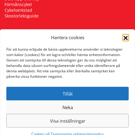
Förmånscykel
Underkläder
Skydd
Underkläder
Skydd
Längdåkning
Cykelverkstad
Skostorleksguide
Sporttillbehör
Sporttillbehör
Löpning
Hantera cookies
Följ oss
Stavar
Stavar
Orientering
För att kunna erbjuda de bästa upplevelserna använder vi teknologier
som kakor (cookies) för att lagra och/eller hämta enhetsinformation.
Genom att samtycka till dessa teknologier ger du oss möjlighet att
Träning
Träning
Outdoor
behandla data såsom surfningsbeteende eller unika identifierare på
denna webbplats. Att inte samtycka eller återkalla samtycket kan
påverka vissa funktioner negativt.
Tält
Tält
Padel
Tillåt
Väskor
Väskor
Rullskidor
Neka
Övrigt
Övrigt
Simning
Visa inställningar
Sportswear
Cookies på Teamsportia.se
Integritetspolicy