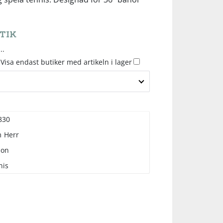
TIK
..
Visa endast butiker med artikeln i lager
830
m
Herr
son
nis