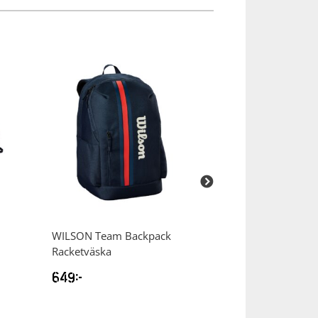
WILSON
Team Backpack
WILSON
Pro Sta
Racketväska
RXT 105 Tennisr
649
kr
949
kr