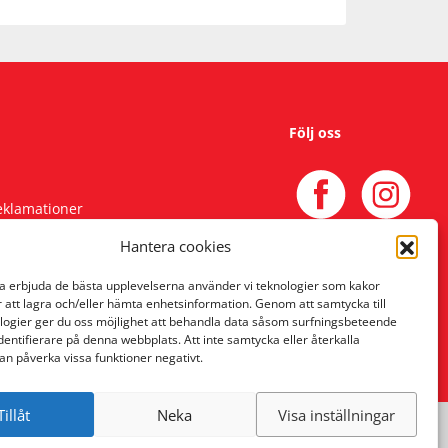
Följ oss
reklamationer
Hantera cookies
na erbjuda de bästa upplevelserna använder vi teknologier som kakor
r att lagra och/eller hämta enhetsinformation. Genom att samtycka till
logier ger du oss möjlighet att behandla data såsom surfningsbeteende
identifierare på denna webbplats. Att inte samtycka eller återkalla
an påverka vissa funktioner negativt.
Tillåt
Neka
Visa inställningar