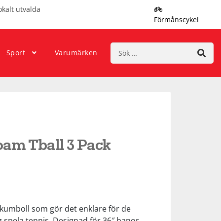
okalt utvalda
Förmånscykel
Sök
Sport
Varumärken
efter:
oam Tball 3 Pack
kumboll som gör det enklare för de
ig spela tennis. Designad för 36″ banor