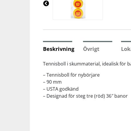
Underkläder
Skydd
Underkläder
Skydd
Längdåkning
Pre
vio
us
Sporttillbehör
Sporttillbehör
Löpning
Stavar
Stavar
Orientering
Beskrivning
Övrigt
Lok
Träning
Träning
Outdoor
Tennisboll i skummaterial, idealisk för ba
– Tennisboll för nybörjare
Tält
Tält
Padel
– 90 mm
– USTA godkänd
Väskor
Väskor
Rullskidor
– Designad för steg tre (röd) 36″ banor
Övrigt
Övrigt
Simning
Sportswear