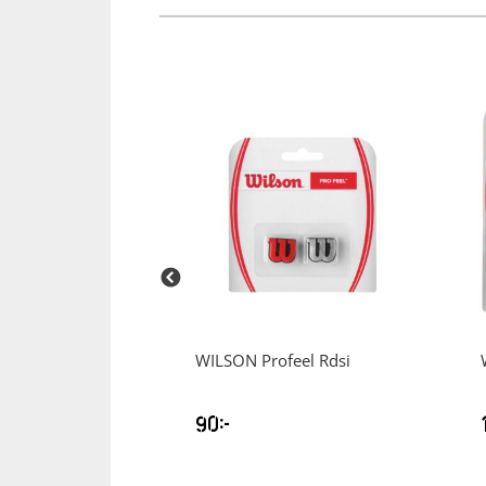
Squash
Tennis
Träning
Volleyboll
Walking
 Staff Precision
WILSON
Profeel Rdsi
isracket
90
kr