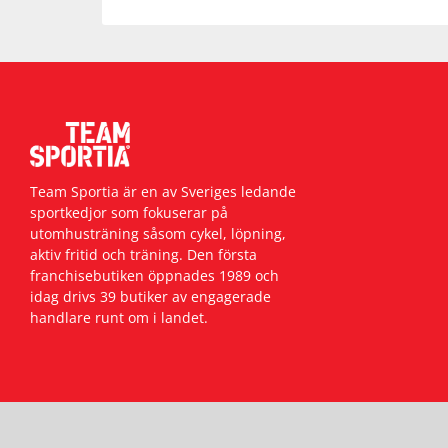
Team Sportia är en av Sveriges ledande
sportkedjor som fokuserar på
utomhusträning såsom cykel, löpning,
aktiv fritid och träning. Den första
franchisebutiken öppnades 1989 och
idag drivs 39 butiker av engagerade
handlare runt om i landet.