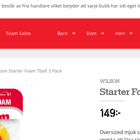
består av fria handlare vilket betyder att varje butik har sitt eget l
Team Sales
Barn
Dam
Herr
son Starter Foam Tball 3 Pack
WILSON
Starter F
149
kr
Oversized mjuk s
yngsta att lära s