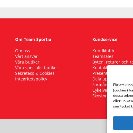
Om Team Sportia
Kundservice
Om oss
Kundklubb
Vårt ansvar
Teamsales
Våra butiker
Byten, returer och 
Våra specialistbutiker
Kontakta oss
Sekretess & Cookies
Presentkort
Integritetspolicy
Dela upp ditt köp
Förmånscykel
För att kun
Cykelverkstad
(cookies) fö
Skostorleksguide
dessa tekno
eller unika 
samtycket k