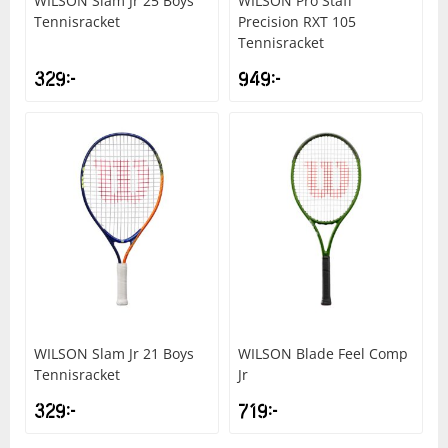
WILSON
Slam Jr 25 Boys
WILSON
Pro Staff
Tennisracket
Precision RXT 105
Tennisracket
Squash
329
kr
949
kr
Tennis
Träning
Volleyboll
Walking
WILSON
Slam Jr 21 Boys
WILSON
Blade Feel Comp
Tennisracket
Jr
329
kr
719
kr