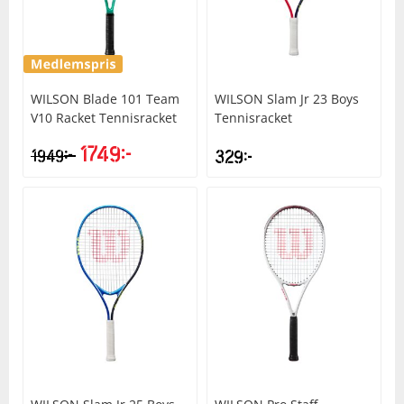
Underkläder
Skydd
Underkläder
Skydd
Längdåkning
Sporttillbehör
Sporttillbehör
Löpning
WILSON
Blade 101 Team
WILSON
Slam Jr 23 Boys
V10 Racket Tennisracket
Tennisracket
Stavar
Stavar
Orientering
1749
kr
kr
1949
329
kr
Träning
Träning
Outdoor
Tält
Tält
Padel
Väskor
Väskor
Rullskidor
Övrigt
Övrigt
Simning
Sportswear