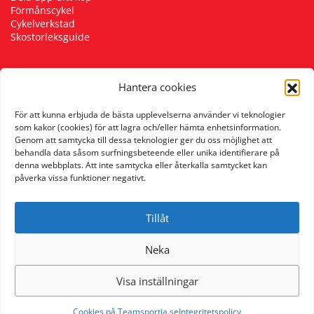
Förmånscykel
Underkläder
Skydd
Underkläder
Skydd
Längdåkning
Cykelverkstad
Skostorleksguide
Sporttillbehör
Sporttillbehör
Löpning
Hantera cookies
Följ oss
Stavar
Stavar
Orientering
För att kunna erbjuda de bästa upplevelserna använder vi teknologier
som kakor (cookies) för att lagra och/eller hämta enhetsinformation.
Genom att samtycka till dessa teknologier ger du oss möjlighet att
Träning
Träning
Outdoor
behandla data såsom surfningsbeteende eller unika identifierare på
denna webbplats. Att inte samtycka eller återkalla samtycket kan
påverka vissa funktioner negativt.
Tält
Tält
Padel
Tillåt
Väskor
Väskor
Rullskidor
Neka
Övrigt
Övrigt
Simning
Visa inställningar
Sportswear
Cookies på Teamsportia.se
Integritetspolicy