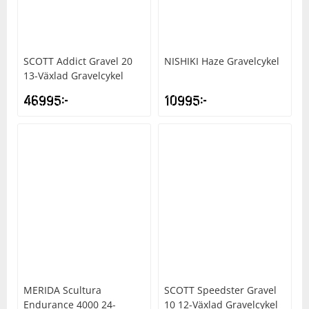
Underkläder
Skydd
Underkläder
Skydd
Längdåkning
SCOTT
Addict Gravel 20
NISHIKI
Haze Gravelcykel
Sporttillbehör
Sporttillbehör
Löpning
13-Växlad Gravelcykel
46995
kr
10995
kr
Stavar
Stavar
Orientering
Träning
Träning
Outdoor
Tält
Tält
Padel
Väskor
Väskor
Rullskidor
Övrigt
Övrigt
Simning
MERIDA
Scultura
SCOTT
Speedster Gravel
Sportswear
Endurance 4000 24-
10 12-Växlad Gravelcykel