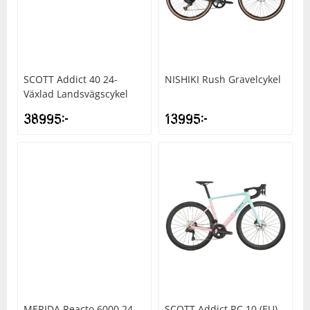
SCOTT
Addict 40 24-
NISHIKI
Rush Gravelcykel
Växlad Landsvägscykel
38995
kr
13995
kr
MERIDA
Reacto 6000 24-
SCOTT
Addict RC 10 (EU)