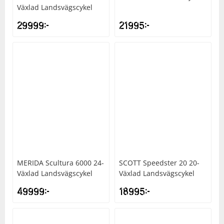
Växlad Landsvägscykel
29999
kr
21995
kr
Squash
Tennis
Träning
Volleyboll
Walking
MERIDA
Scultura 6000 24-
SCOTT
Speedster 20 20-
Växlad Landsvägscykel
Växlad Landsvägscykel
49999
kr
18995
kr