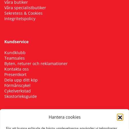
Våra butiker
Våra specialistbutiker
Sekretess & Cookies
Integritetspolicy
Kundservice
Kundklubb
Teamsales
Byten, returer och reklamationer
Kontakta oss
Presentkort
Dela upp ditt köp
Förmånscykel
Cykelverkstad
Skostorleksguide
Hantera cookies
Följ oss
För att kunna erbjuda de bästa upplevelserna använder vi teknologier