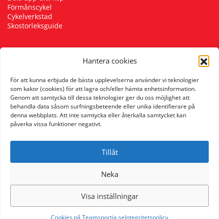
Förmånscykel
Underkläder
Skydd
Underkläder
Skydd
Längdåkning
Cykelverkstad
Skostorleksguide
Sporttillbehör
Sporttillbehör
Löpning
Hantera cookies
Följ oss
Stavar
Stavar
Orientering
För att kunna erbjuda de bästa upplevelserna använder vi teknologier
som kakor (cookies) för att lagra och/eller hämta enhetsinformation.
Genom att samtycka till dessa teknologier ger du oss möjlighet att
Träning
Träning
Outdoor
behandla data såsom surfningsbeteende eller unika identifierare på
denna webbplats. Att inte samtycka eller återkalla samtycket kan
påverka vissa funktioner negativt.
Tält
Tält
Padel
Tillåt
Väskor
Väskor
Rullskidor
Neka
Övrigt
Övrigt
Simning
Visa inställningar
Sportswear
Cookies på Teamsportia.se
Integritetspolicy