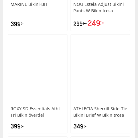
MARINE
Bikini-BH
NOU
Estela Adjust Bikini
Pants W Bikinitrosa
249
kr
kr
399
kr
299
ROXY
SD Essentials Athl
ATHLECIA
Sherrill Side-Tie
Tri Bikiniöverdel
Bikini Brief W Bikinitrosa
399
kr
349
kr