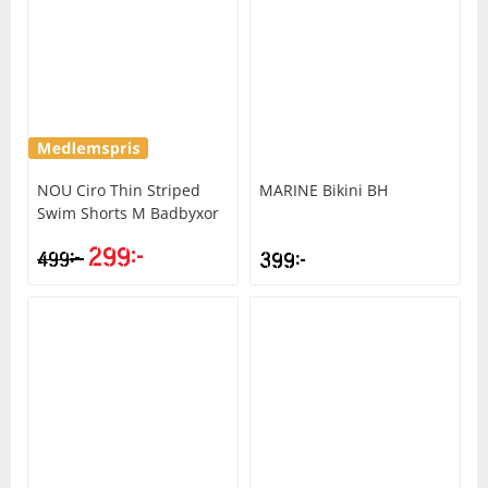
NOU
Ciro Thin Striped
MARINE
Bikini BH
Swim Shorts M Badbyxor
299
kr
kr
499
399
kr