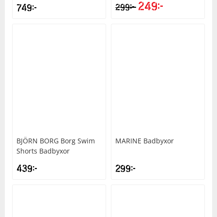
249
kr
kr
749
kr
299
BJÖRN BORG
Borg Swim
MARINE
Badbyxor
Shorts Badbyxor
439
kr
299
kr