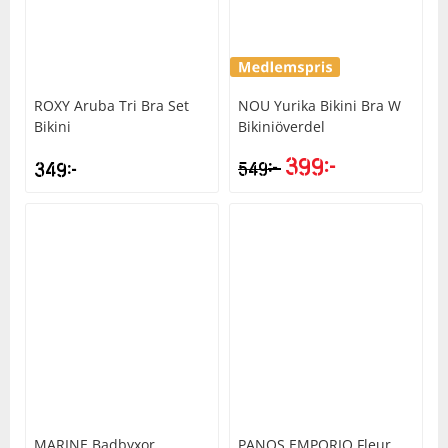
ROXY
Aruba Tri Bra Set
NOU
Yurika Bikini Bra W
Bikini
Bikiniöverdel
399
kr
kr
349
kr
549
MARINE
Badbyxor
PANOS EMPORIO
Fleur