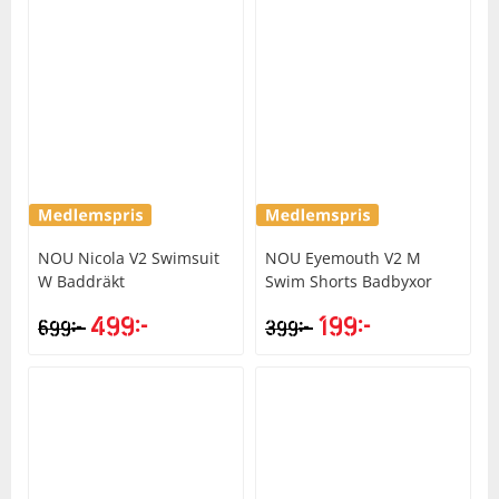
Underkläder
Skydd
Underkläder
Skydd
Längdåkning
Sporttillbehör
Sporttillbehör
Löpning
Stavar
Stavar
Orientering
Träning
Träning
Outdoor
NOU
Nicola V2 Swimsuit
NOU
Eyemouth V2 M
W Baddräkt
Swim Shorts Badbyxor
Tält
Tält
Padel
499
kr
199
kr
kr
kr
699
399
Väskor
Väskor
Rullskidor
Övrigt
Övrigt
Simning
Sportswear