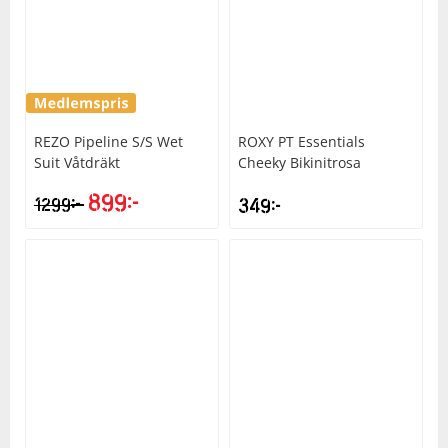
REZO
Pipeline S/S Wet
ROXY
PT Essentials
Suit Våtdräkt
Cheeky Bikinitrosa
899
kr
kr
1299
349
kr