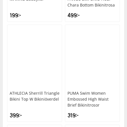
Chara Bottom Bikinitrosa
199
kr
499
kr
ATHLECIA
Sherrill Triangle
PUMA
Swim Women
Bikini Top W Bikiniöverdel
Embossed High Waist
Brief Bikinitrosor
399
kr
319
kr