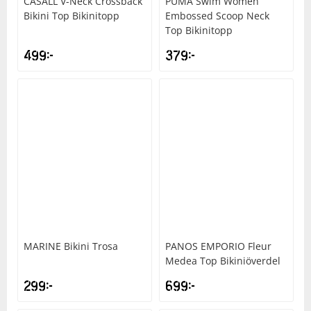
CASALL
V-Neck Crossback
PUMA
Swim Women
Bikini Top Bikinitopp
Embossed Scoop Neck
Top Bikinitopp
499
kr
379
kr
MARINE
Bikini Trosa
PANOS EMPORIO
Fleur
Medea Top Bikiniöverdel
299
kr
699
kr