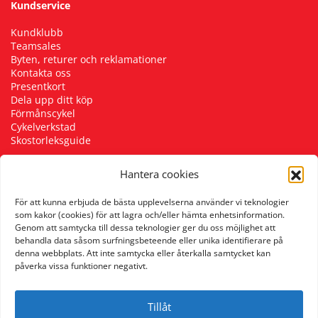
Kundservice
Kundklubb
Teamsales
Byten, returer och reklamationer
Kontakta oss
Presentkort
Dela upp ditt köp
Förmånscykel
Cykelverkstad
Skostorleksguide
Hantera cookies
Följ oss
För att kunna erbjuda de bästa upplevelserna använder vi teknologier
som kakor (cookies) för att lagra och/eller hämta enhetsinformation.
Genom att samtycka till dessa teknologier ger du oss möjlighet att
behandla data såsom surfningsbeteende eller unika identifierare på
denna webbplats. Att inte samtycka eller återkalla samtycket kan
påverka vissa funktioner negativt.
Tillåt