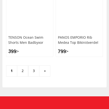
TENSON
Ocean Swim
PANOS EMPORIO
Rib
Shorts Men Badbyxor
Medea Top Bikiniöverdel
399
kr
799
kr
1
2
3
»