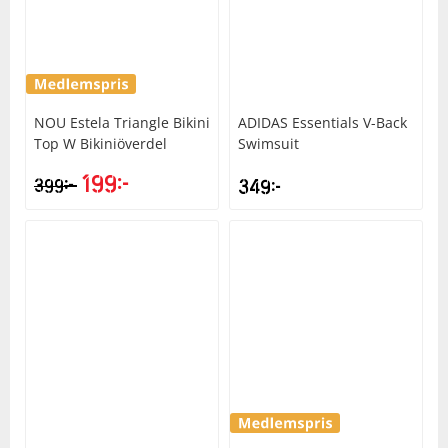
Squash
Tennis
NOU
Estela Triangle Bikini
ADIDAS
Essentials V-Back
Top W Bikiniöverdel
Swimsuit
Träning
199
kr
kr
399
349
kr
Volleyboll
Walking