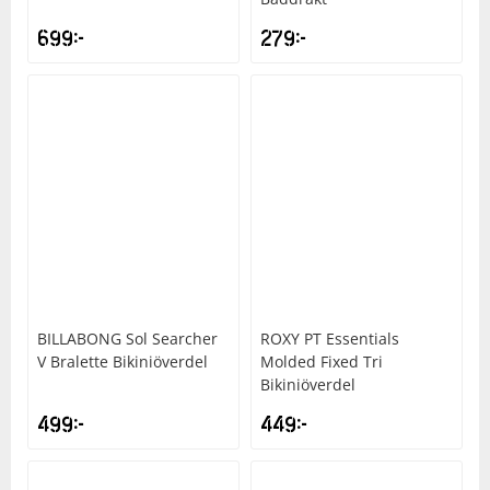
699
kr
279
kr
BILLABONG
Sol Searcher
ROXY
PT Essentials
V Bralette Bikiniöverdel
Molded Fixed Tri
Bikiniöverdel
499
kr
449
kr