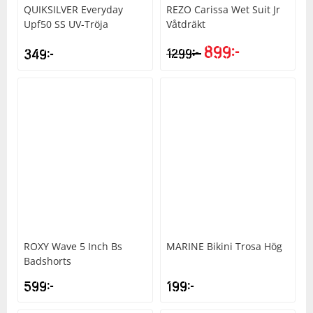
QUIKSILVER
Everyday
REZO
Carissa Wet Suit Jr
Upf50 SS UV-Tröja
Våtdräkt
899
kr
kr
349
kr
1299
ROXY
Wave 5 Inch Bs
MARINE
Bikini Trosa Hög
Badshorts
599
kr
199
kr