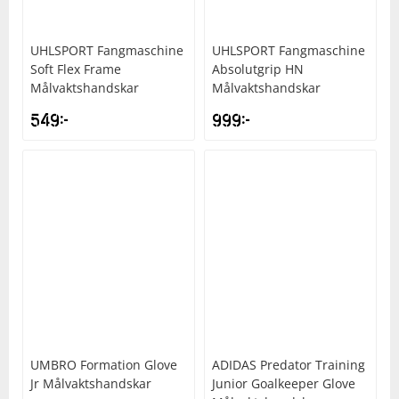
Squash
UHLSPORT
Fangmaschine
UHLSPORT
Fangmaschine
Soft Flex Frame
Absolutgrip HN
Målvaktshandskar
Målvaktshandskar
Tennis
549
kr
999
kr
Träning
Volleyboll
Walking
UMBRO
Formation Glove
ADIDAS
Predator Training
Jr Målvaktshandskar
Junior Goalkeeper Glove