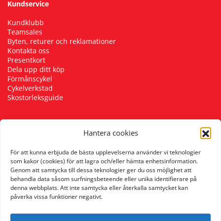
Kundservice
Kundklubb
Teamsales
Byten, returer och reklamationer
Kontakta oss
Presentkort
Dela upp ditt köp
Förmånscykel
Cykelverkstad
Skostorleksguide
Hantera cookies
Följ oss
För att kunna erbjuda de bästa upplevelserna använder vi teknologier
som kakor (cookies) för att lagra och/eller hämta enhetsinformation.
Genom att samtycka till dessa teknologier ger du oss möjlighet att
behandla data såsom surfningsbeteende eller unika identifierare på
denna webbplats. Att inte samtycka eller återkalla samtycket kan
påverka vissa funktioner negativt.