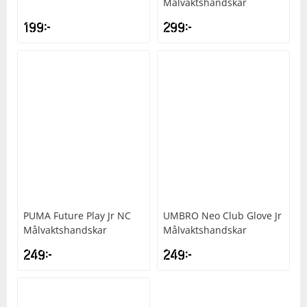
Målvaktshandskar
199
kr
299
kr
PUMA
Future Play Jr NC
UMBRO
Neo Club Glove Jr
Målvaktshandskar
Målvaktshandskar
249
kr
249
kr