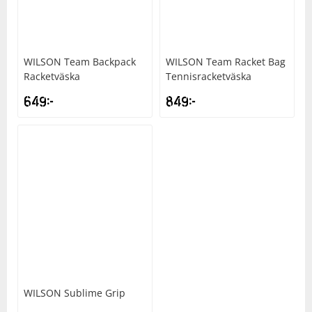
Underkläder
Skydd
Underkläder
Skydd
Längdåkning
WILSON
Team Backpack
WILSON
Team Racket Bag
Sporttillbehör
Sporttillbehör
Löpning
Racketväska
Tennisracketväska
649
kr
849
kr
Stavar
Stavar
Orientering
Träning
Träning
Outdoor
Tält
Tält
Padel
Väskor
Väskor
Rullskidor
Övrigt
Övrigt
Simning
WILSON
Sublime Grip
Sportswear