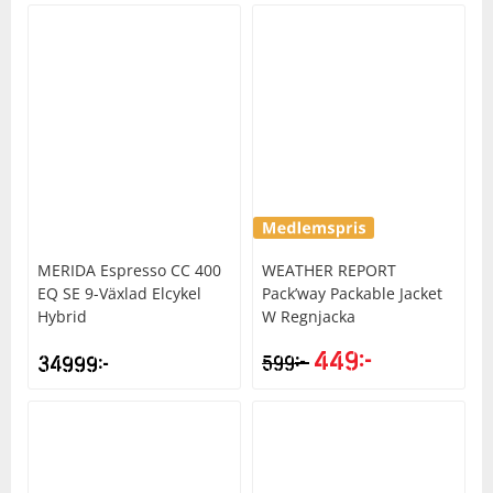
MERIDA
Espresso CC 400
WEATHER REPORT
EQ SE 9-Växlad Elcykel
Pack’way Packable Jacket
Hybrid
W Regnjacka
449
kr
kr
34999
kr
599