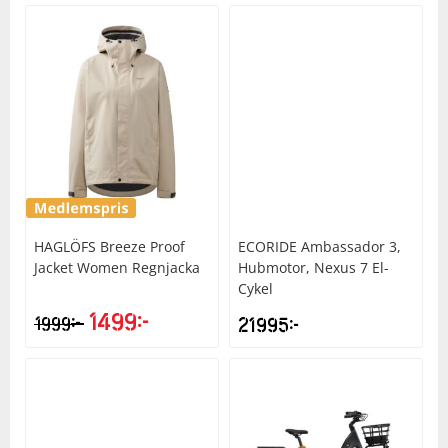
HAGLÖFS
Breeze Proof
ECORIDE
Ambassador 3,
Jacket Women Regnjacka
Hubmotor, Nexus 7 El-
Cykel
1499
kr
kr
1999
21995
kr