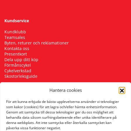
Kundservice
Kundklubb
Teamsales
Byten, returer och reklamationer
Kontakta oss
Presentkort
Dela upp ditt köp
Förmånscykel
Cykelverkstad
Skostorleksguide
Hantera cookies
Följ oss
För att kunna erbjuda de bästa upplevelserna använder vi teknologier
som kakor (cookies) för att lagra och/eller hämta enhetsinformation.
Genom att samtycka till dessa teknologier ger du oss möjlighet att
behandla data såsom surfningsbeteende eller unika identifierare på
denna webbplats. Att inte samtycka eller återkalla samtycket kan
påverka vissa funktioner negativt.