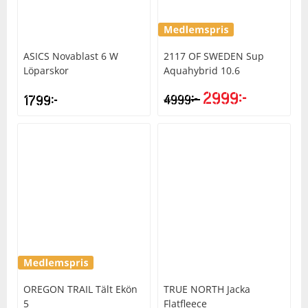
ASICS
Novablast 6 W
2117 OF SWEDEN
Sup
Löparskor
Aquahybrid 10.6
2999
kr
kr
1799
kr
4999
Det
Det
ursprungliga
nuvarande
priset
priset
var:
är:
4999kr.
2999kr.
OREGON TRAIL
Tält Ekön
TRUE NORTH
Jacka
5
Flatfleece