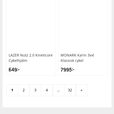
LAZER
Nutz 2.0 Kineticore
MONARK
Karin 3vxl
Cykelhjälm
Klassisk cykel
649
kr
7995
kr
1
2
3
4
…
32
»