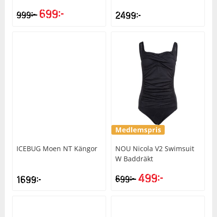
699
kr
kr
999
2499
kr
ICEBUG
Moen NT Kängor
NOU
Nicola V2 Swimsuit
W Baddräkt
499
kr
kr
1699
kr
699