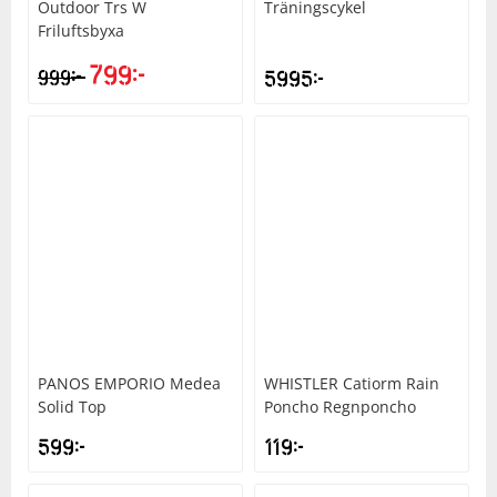
Outdoor Trs W
Träningscykel
Friluftsbyxa
799
kr
kr
999
5995
kr
PANOS EMPORIO
Medea
WHISTLER
Catiorm Rain
Solid Top
Poncho Regnponcho
599
kr
119
kr