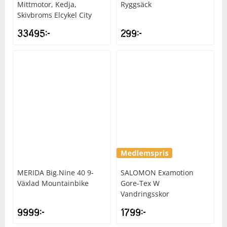
Mittmotor, Kedja,
Ryggsäck
Skivbroms Elcykel City
33495
kr
299
kr
MERIDA
Big.Nine 40 9-
SALOMON
Examotion
Växlad Mountainbike
Gore-Tex W
Vandringsskor
9999
kr
1799
kr