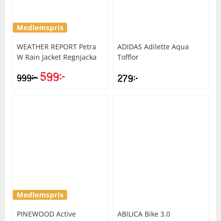
Squash
WEATHER REPORT
Petra
ADIDAS
Adilette Aqua
Tennis
W Rain Jacket Regnjacka
Tofflor
599
kr
kr
999
279
kr
Träning
Volleyboll
Walking
PINEWOOD
Active
ABILICA
Bike 3.0