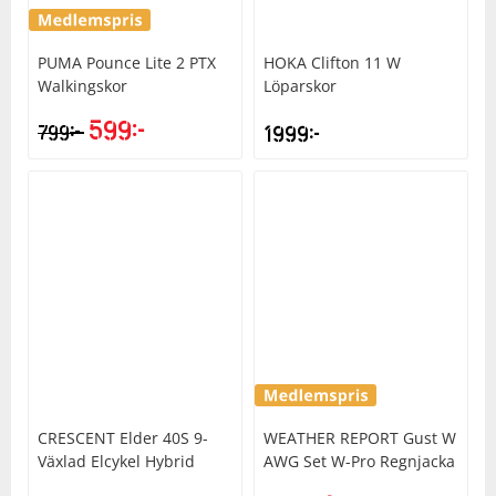
PUMA
Pounce Lite 2 PTX
HOKA
Clifton 11 W
Walkingskor
Löparskor
599
kr
kr
799
1999
kr
CRESCENT
Elder 40S 9-
WEATHER REPORT
Gust W
Växlad Elcykel Hybrid
AWG Set W-Pro Regnjacka