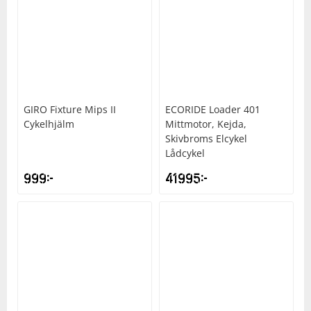
GIRO
Fixture Mips II
ECORIDE
Loader 401
Cykelhjälm
Mittmotor, Kejda,
Skivbroms Elcykel
Lådcykel
999
kr
41995
kr