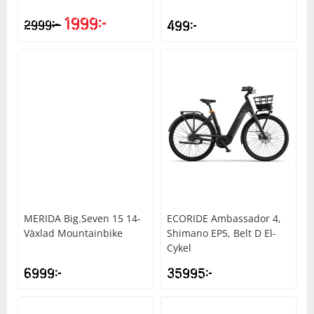
1999
kr
kr
2999
499
kr
Det
Det
ursprungliga
nuvarande
priset
priset
var:
är:
2999kr.
1999kr.
MERIDA
Big.Seven 15 14-
ECORIDE
Ambassador 4,
Växlad Mountainbike
Shimano EP5, Belt D El-
Cykel
6999
kr
35995
kr