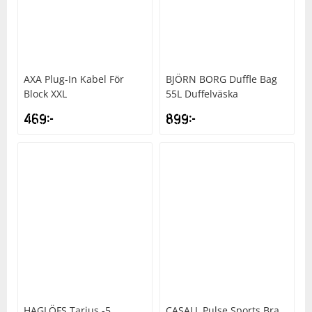
AXA
Plug-In Kabel För
BJÖRN BORG
Duffle Bag
Block XXL
55L Duffelväska
469
kr
899
kr
HAGLÖFS
Tarius -5
CASALL
Pulse Sports Bra