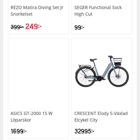
REZO
Matira Diving Set Jr
SEGER
Functional Sock
Snorkelset
High Cut
249
kr
kr
399
99
kr
ASICS
GT-2000 15 W
CRESCENT
Elody 5-Växlad
Löparskor
Elcykel City
1699
kr
32995
kr