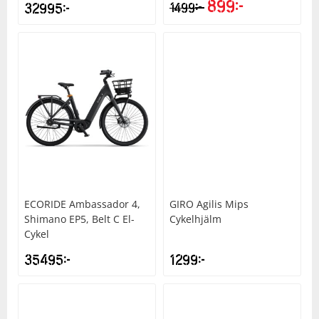
899
kr
kr
32995
kr
1499
ECORIDE
Ambassador 4,
GIRO
Agilis Mips
Shimano EP5, Belt C El-
Cykelhjälm
Cykel
35495
kr
1299
kr