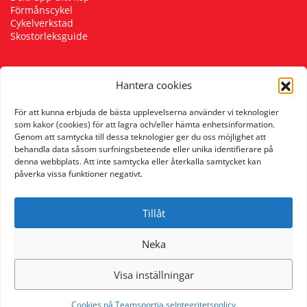
Förmånscykel
Underkläder
Skydd
Underkläder
Skydd
Längdåkning
Cykelverkstad
Skostorleksguide
Sporttillbehör
Sporttillbehör
Löpning
Hantera cookies
Följ oss
Stavar
Stavar
Orientering
För att kunna erbjuda de bästa upplevelserna använder vi teknologier
som kakor (cookies) för att lagra och/eller hämta enhetsinformation.
Genom att samtycka till dessa teknologier ger du oss möjlighet att
Träning
Träning
Outdoor
behandla data såsom surfningsbeteende eller unika identifierare på
denna webbplats. Att inte samtycka eller återkalla samtycket kan
påverka vissa funktioner negativt.
Tält
Tält
Padel
Tillåt
Väskor
Väskor
Rullskidor
Neka
Övrigt
Övrigt
Simning
Visa inställningar
Sportswear
Cookies på Teamsportia.se
Integritetspolicy