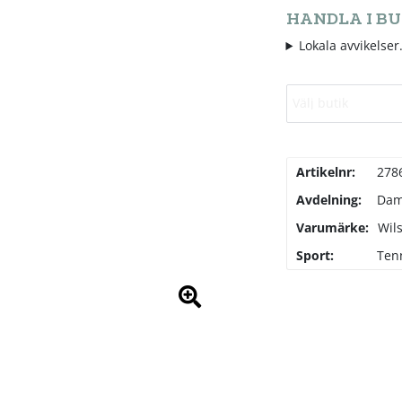
HANDLA I BU
Lokala avvikelser.
Välj butik
Artikelnr:
278
Avdelning:
Da
Varumärke:
Wil
Sport:
Ten