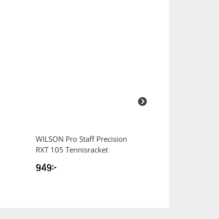
WILSON
Pro Staff Precision
WILSON
Pro Sta
RXT 105 Tennisracket
XL 110 Tennisra
949
kr
599
kr