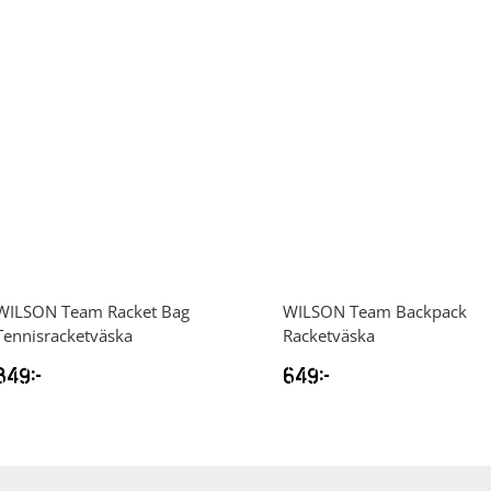
WILSON
Team Racket Bag
WILSON
Team Backpack
Tennisracketväska
Racketväska
849
kr
649
kr