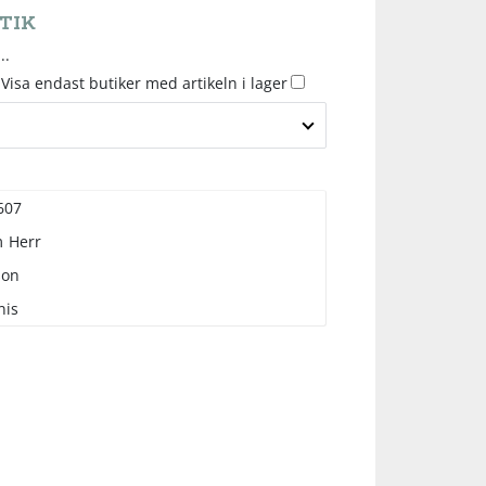
TIK
..
Visa endast butiker med artikeln i lager
607
m
Herr
son
nis