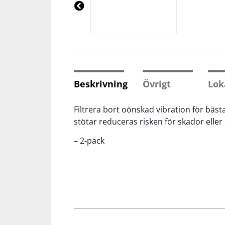
Underkläder
Skydd
Underkläder
Skydd
Längdåkning
Pre
vio
us
Sporttillbehör
Sporttillbehör
Löpning
Stavar
Stavar
Orientering
Beskrivning
Övrigt
Lok
Träning
Träning
Outdoor
Filtrera bort oönskad vibration för bäs
stötar reduceras risken för skador eller
Tält
Tält
Padel
– 2-pack
Väskor
Väskor
Rullskidor
Övrigt
Övrigt
Simning
Sportswear