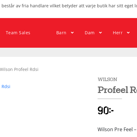
består av fria handlare vilket betyder att varje butik har sitt eget l
Team Sales
Barn
Dam
Herr
Wilson Profeel Rdsi
WILSON
Profeel R
90
kr
Wilson Pre Feel 