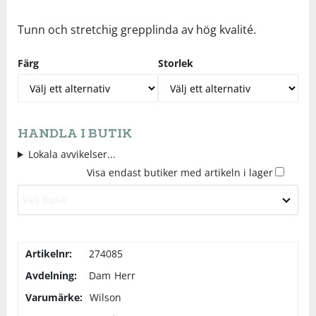
Underkläder
Skydd
Underkläder
Skydd
Längdåkning
Tunn och stretchig grepplinda av hög kvalité.
Färg
Storlek
Sporttillbehör
Sporttillbehör
Löpning
Stavar
Stavar
Orientering
HANDLA I BUTIK
Träning
Träning
Outdoor
Lokala avvikelser...
Visa endast butiker med artikeln i lager
Tält
Tält
Padel
Välj butik
Väskor
Väskor
Rullskidor
Artikelnr:
274085
Övrigt
Övrigt
Simning
Avdelning:
Dam
Herr
Varumärke:
Wilson
Sportswear