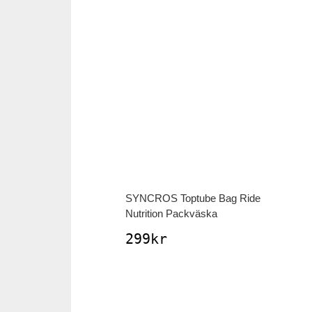
SYNCROS
Toptube Bag Ride
Nutrition Packväska
299
kr