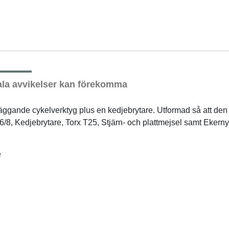
la avvikelser kan förekomma
ande cykelverktyg plus en kedjebrytare. Utformad så att den är
/6/8, Kedjebrytare, Torx T25, Stjärn- och plattmejsel samt Eker
e