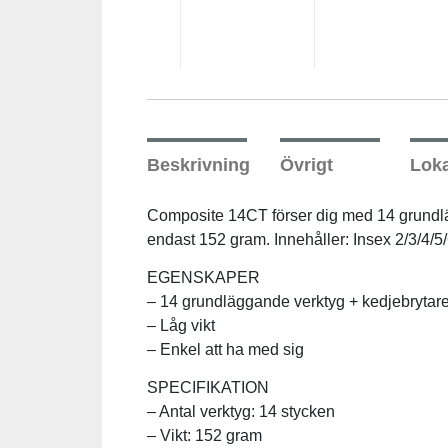
Underkläder
Skydd
Underkläder
Skydd
Längdåkning
Sporttillbehör
Sporttillbehör
Löpning
Stavar
Stavar
Orientering
Beskrivning
Övrigt
Loka
Träning
Träning
Outdoor
Composite 14CT förser dig med 14 grundlägg
endast 152 gram. Innehåller: Insex 2/3/4/5
Tält
Tält
Padel
EGENSKAPER
– 14 grundläggande verktyg + kedjebrytar
Väskor
Väskor
Rullskidor
– Låg vikt
– Enkel att ha med sig
Övrigt
Övrigt
Simning
SPECIFIKATION
– Antal verktyg: 14 stycken
– Vikt: 152 gram
Sportswear