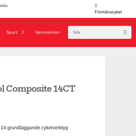
valda
Förmånscykel
Sök
Sport
Varumärken
efter:
ol Composite 14CT
ed 14 grundläggande cykelverktyg