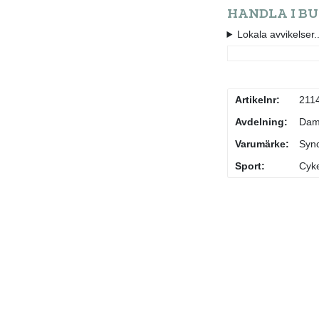
HANDLA I BU
Lokala avvikelser..
Artikelnr:
211
Avdelning:
Da
Varumärke:
Syn
Sport:
Cyke