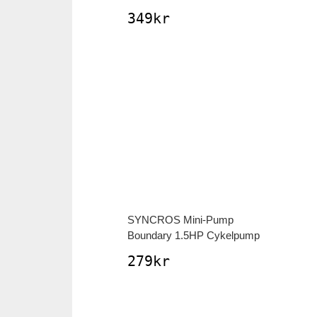
349
kr
SYNCROS
Mini-Pump
Boundary 1.5HP Cykelpump
279
kr