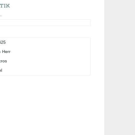
TIK
.
425
m
Herr
cros
l