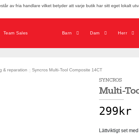
tår av fria handlare vilket betyder att varje butik har sitt eget lokalt ut
Team Sales
Barn
Dam
Herr
g & reparation
Syncros Multi-Tool Composite 14CT
SYNCROS
Multi-To
299
kr
Lättviktigt set m