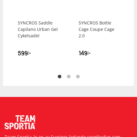
SYNCROS
Saddle
SYNCROS
Bottle
Capilano Urban Gel
Cage Coupe Cage
Cykelsadel
2.0
599
kr
149
kr
Team Sportia är en av Sveriges ledande sportkedjor som