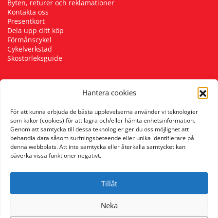
Byten, returer och reklamationer
Kontakta oss
Presentkort
Dela upp ditt köp
Förmånscykel
Cykelverkstad
Skostorleksguide
Hantera cookies
Följ oss
För att kunna erbjuda de bästa upplevelserna använder vi teknologier
som kakor (cookies) för att lagra och/eller hämta enhetsinformation.
Genom att samtycka till dessa teknologier ger du oss möjlighet att
behandla data såsom surfningsbeteende eller unika identifierare på
denna webbplats. Att inte samtycka eller återkalla samtycket kan
påverka vissa funktioner negativt.
Tillåt
Neka