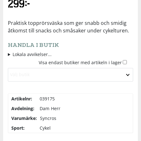
299
kr
Underkläder
Skydd
Underkläder
Skydd
Längdåkning
Praktisk topprörsväska som ger snabb och smidig
Sporttillbehör
Sporttillbehör
Löpning
åtkomst till snacks och småsaker under cykelturen.
HANDLA I BUTIK
Stavar
Stavar
Orientering
Lokala avvikelser...
Visa endast butiker med artikeln i lager
Träning
Träning
Outdoor
Välj butik
Tält
Tält
Padel
Artikelnr:
039175
Väskor
Väskor
Rullskidor
Avdelning:
Dam
Herr
Varumärke:
Syncros
Övrigt
Övrigt
Simning
Sport:
Cykel
Sportswear