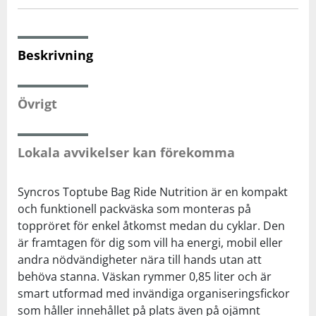
Squash
Beskrivning
Tennis
Övrigt
Träning
Lokala avvikelser kan förekomma
Volleyboll
Syncros Toptube Bag Ride Nutrition är en kompakt
Walking
och funktionell packväska som monteras på
toppröret för enkel åtkomst medan du cyklar. Den
är framtagen för dig som vill ha energi, mobil eller
andra nödvändigheter nära till hands utan att
behöva stanna. Väskan rymmer 0,85 liter och är
smart utformad med invändiga organiseringsfickor
som håller innehållet på plats även på ojämnt