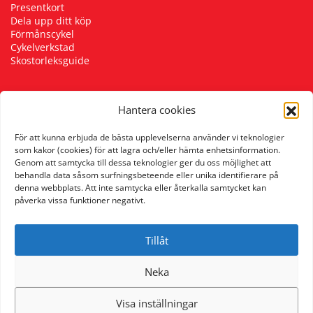
Presentkort
Dela upp ditt köp
Förmånscykel
Cykelverkstad
Skostorleksguide
Hantera cookies
Följ oss
För att kunna erbjuda de bästa upplevelserna använder vi teknologier
som kakor (cookies) för att lagra och/eller hämta enhetsinformation.
Genom att samtycka till dessa teknologier ger du oss möjlighet att
behandla data såsom surfningsbeteende eller unika identifierare på
denna webbplats. Att inte samtycka eller återkalla samtycket kan
påverka vissa funktioner negativt.
Tillåt
Neka
Visa inställningar