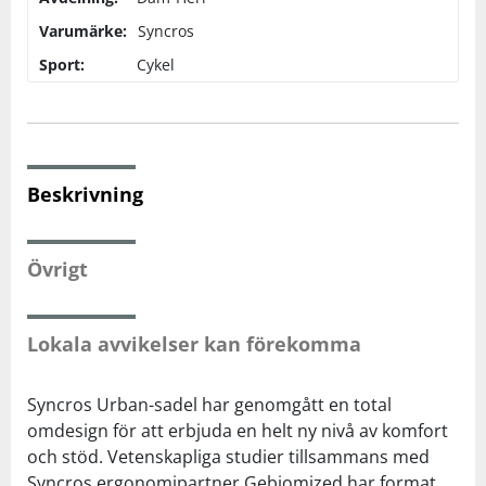
Varumärke:
Syncros
Squash
Sport:
Cykel
Tennis
Träning
Beskrivning
Volleyboll
Övrigt
Walking
Lokala avvikelser kan förekomma
Syncros Urban-sadel har genomgått en total
omdesign för att erbjuda en helt ny nivå av komfort
och stöd. Vetenskapliga studier tillsammans med
Syncros ergonomipartner Gebiomized har format