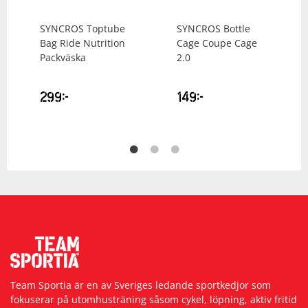
SYNCROS
Toptube
SYNCROS
Bottle
Bag Ride Nutrition
Cage Coupe Cage
Packväska
2.0
299
kr
149
kr
Team Sportia är en av Sveriges ledande sportkedjor som
fokuserar på utomhusträning såsom cykel, löpning, aktiv fritid