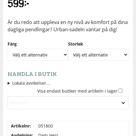
599
kr
Underkläder
Skydd
Underkläder
Skydd
Längdåkning
Är du redo att uppleva en ny nivå av komfort på dina
Sporttillbehör
Sporttillbehör
Löpning
dagliga pendlingar? Urban-sadeln väntar på dig!
Färg
Storlek
Stavar
Stavar
Orientering
Träning
Träning
Outdoor
HANDLA I BUTIK
Tält
Tält
Padel
Lokala avvikelser...
Visa endast butiker med artikeln i lager
Väskor
Väskor
Rullskidor
Välj butik
Övrigt
Övrigt
Simning
Artikelnr:
051800
Sportswear
Avdelning:
Dam
Herr