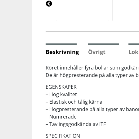
Underkläder
Skydd
Underkläder
Skydd
Längdåkning
Pre
vio
us
Sporttillbehör
Sporttillbehör
Löpning
Stavar
Stavar
Orientering
Beskrivning
Övrigt
Lok
Träning
Träning
Outdoor
Röret innehåller fyra bollar som godkänt
De är högpresterande på alla typer av 
Tält
Tält
Padel
EGENSKAPER
– Hög kvalitet
Väskor
Väskor
Rullskidor
– Elastisk och tålig kärna
– Högpresterande på alla typer av bano
– Numrerade
Övrigt
Övrigt
Simning
– Tävlingsgodkända av ITF
SPECIFIKATION
Sportswear