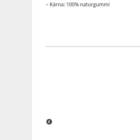
– Kärna: 100% naturgummi
Squash
Tennis
Träning
Volleyboll
Walking