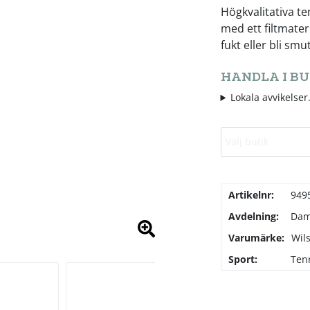
Högkvalitativa t
med ett filtmater
fukt eller bli smut
HANDLA I BU
Lokala avvikelser.
Välj butik
Artikelnr:
949
Avdelning:
Da
Varumärke:
Wil
Sport:
Ten