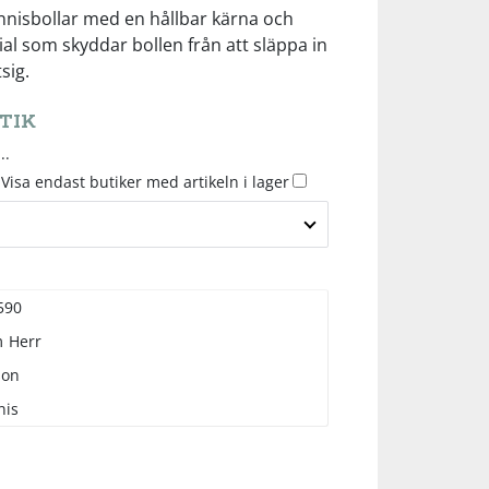
ennisbollar med en hållbar kärna och
ial som skyddar bollen från att släppa in
sig.
TIK
..
Visa endast butiker med artikeln i lager
590
m
Herr
son
nis