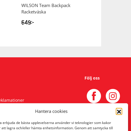
WILSON
Team Backpack
WILSON
Pro Sta
Racketväska
RXT 105 Tennisr
649
kr
949
kr
Följ oss
reklamationer
Hantera cookies
na erbjuda de bästa upplevelserna använder vi teknologier som kakor
r att lagra och/eller hämta enhetsinformation. Genom att samtycka till