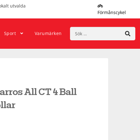
okalt utvalda
Förmånscykel
Sök
Sport
Varumärken
efter:
rros All CT 4 Ball
llar