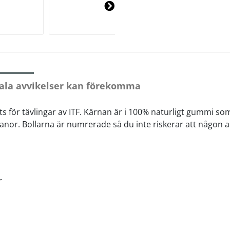
Ne
xt
ala avvikelser kan förekomma
s för tävlingar av ITF. Kärnan är i 100% naturligt gummi so
banor. Bollarna är numrerade så du inte riskerar att någon
r