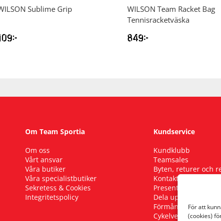
WILSON
Sublime Grip
WILSON
Team Racket Bag
Tennisracketväska
109
kr
849
kr
Om Team Sportia
Kundservice
Om oss
Kundklubb
Vårt ansvar
Teamsales
Våra butiker
Byten, returer och 
Våra specialistbutiker
Kontakta oss
Sekretess & Cookies
Presentkort
Integritetspolicy
Dela upp ditt köp
Förmånscykel
För att kun
Cykelverkstad
(cookies) fö