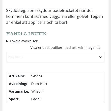
Underkläder
Skydd
Underkläder
Skydd
Längdåkning
Skyddstejp som skyddar padelracketet när det
kommer i kontakt med väggarna eller golvet. Tejpen
är enkel att applicera och ta bort.
Sporttillbehör
Sporttillbehör
Löpning
HANDLA I BUTIK
Stavar
Stavar
Orientering
Lokala avvikelser...
Visa endast butiker med artikeln i lager
Träning
Träning
Outdoor
Välj butik
Tält
Tält
Padel
Artikelnr:
949596
Väskor
Väskor
Rullskidor
Avdelning:
Dam
Herr
Varumärke:
Wilson
Övrigt
Övrigt
Simning
Sport:
Padel
Sportswear