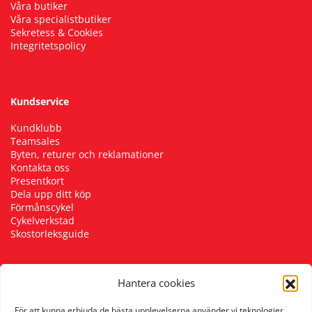
Våra butiker
Våra specialistbutiker
Sekretess & Cookies
Integritetspolicy
Kundservice
Kundklubb
Teamsales
Byten, returer och reklamationer
Kontakta oss
Presentkort
Dela upp ditt köp
Förmånscykel
Cykelverkstad
Skostorleksguide
Hantera cookies
Följ oss
För att kunna erbjuda de bästa upplevelserna använder vi teknologier