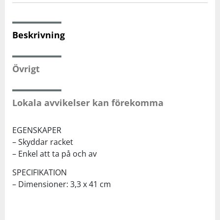
Squash
Beskrivning
Tennis
Övrigt
Träning
Lokala avvikelser kan förekomma
Volleyboll
EGENSKAPER
Walking
– Skyddar racket
– Enkel att ta på och av
SPECIFIKATION
– Dimensioner: 3,3 x 41 cm