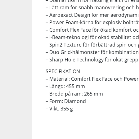
– Diamantform för naturlig kraft i offens
– Lätt ram för snabb manövrering och h
– Aeroexact Design för mer aerodynamis
Squash
– Power Foam-kärna för explosiv bollträ
– Comfort Flex Face för ökad komfort oc
Tennis
– I-Beam-teknologi för ökad stabilitet o
– Spin2 Texture för förbättrad spin och
Träning
– Duo Grid-hålmönster för kombination
– Sharp Hole Technology för ökat grepp v
Volleyboll
SPECIFIKATION
– Material: Comfort Flex Face och Powe
– Längd: 455 mm
Walking
– Bredd på ram: 265 mm
– Form: Diamond
– Vikt: 355 g