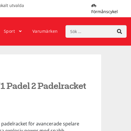
okalt utvalda
Förmånscykel
Sök
Sport
Varumärken
efter:
1 Padel 2 Padelracket
lt padelracket för avancerade spelare
era explosiv power med snabb