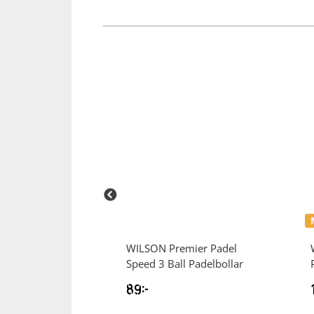
feel Rdsi
WILSON
Premier Padel
Speed 3 Ball Padelbollar
89
kr