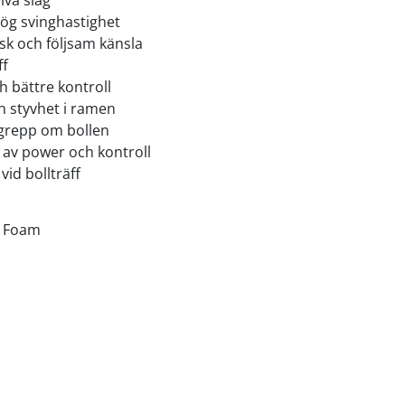
iva slag
ög svinghastighet
k och följsam känsla
ff
h bättre kontroll
ch styvhet i ramen
 grepp om bollen
 av power och kontroll
id bollträff
r Foam