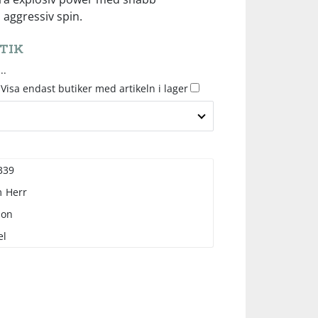
aggressiv spin.
TIK
..
Visa endast butiker med artikeln i lager
339
m
Herr
son
el