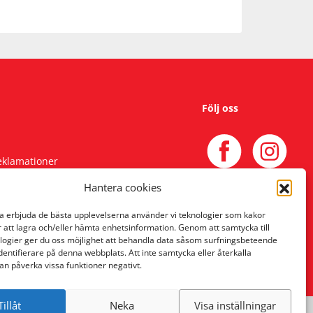
Följ oss
reklamationer
Hantera cookies
na erbjuda de bästa upplevelserna använder vi teknologier som kakor
r att lagra och/eller hämta enhetsinformation. Genom att samtycka till
logier ger du oss möjlighet att behandla data såsom surfningsbeteende
identifierare på denna webbplats. Att inte samtycka eller återkalla
an påverka vissa funktioner negativt.
Tillåt
Neka
Visa inställningar