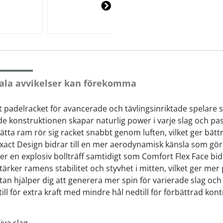
Ne
xt
ala avvikelser kan förekomma
llt padelracket för avancerade och tävlingsinriktade spelare 
e konstruktionen skapar naturlig power i varje slag och p
lätta ram rör sig racket snabbt genom luften, vilket ger bä
oexact Design bidrar till en mer aerodynamisk känsla som gör
er en explosiv bollträff samtidigt som Comfort Flex Face bidr
tärker ramens stabilitet och styvhet i mitten, vilket ger me
fytan hjälper dig att generera mer spin för varierade slag oc
l för extra kraft med mindre hål nedtill för förbättrad kontr