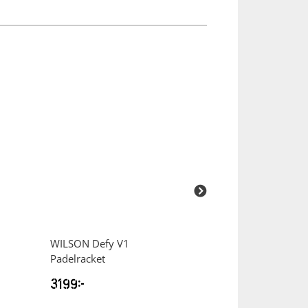
WILSON
Defy V1
WILSON
Bela V3
Padelracket
3199
kr
2999
kr