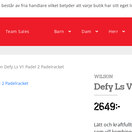
består av fria handlare vilket betyder att varje butik har sitt eget l
Team Sales
Barn
Dam
Herr
n Defy Ls V1 Padel 2 Padelracket
WILSON
Defy Ls V
2649
kr
Lätt och kraftful
som vill kombin