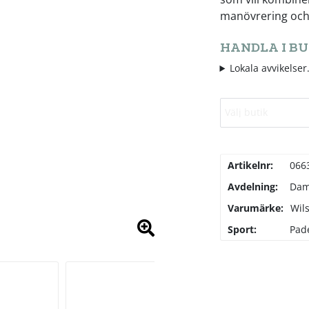
manövrering och 
HANDLA I BU
Lokala avvikelser.
Välj butik
Artikelnr:
066
Avdelning:
Da
Varumärke:
Wil
Sport:
Pad