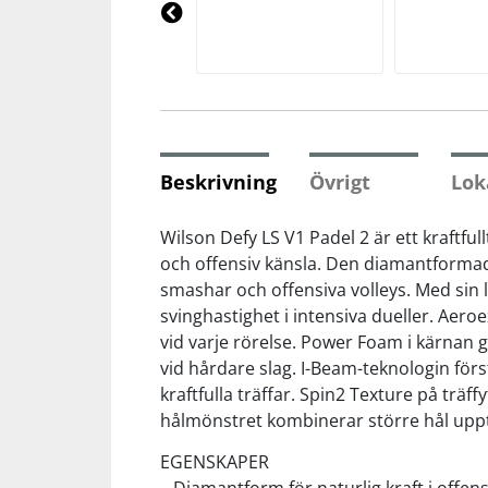
Underkläder
Skydd
Underkläder
Skydd
Längdåkning
Pre
vio
us
Sporttillbehör
Sporttillbehör
Löpning
Stavar
Stavar
Orientering
Beskrivning
Övrigt
Lok
Träning
Träning
Outdoor
Wilson Defy LS V1 Padel 2 är ett kraftfu
och offensiv känsla. Den diamantformad
smashar och offensiva volleys. Med sin 
Tält
Tält
Padel
svinghastighet i intensiva dueller. Aer
vid varje rörelse. Power Foam i kärnan g
Väskor
Väskor
Rullskidor
vid hårdare slag. I-Beam-teknologin förs
kraftfulla träffar. Spin2 Texture på träf
Övrigt
Övrigt
Simning
hålmönstret kombinerar större hål upptil
EGENSKAPER
Sportswear