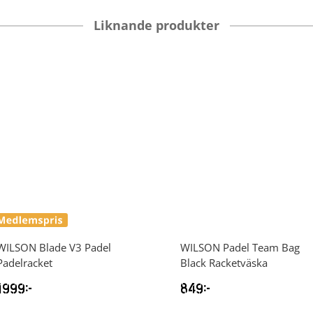
Liknande produkter
WILSON
Blade V3 Padel
WILSON
Padel Team Bag
Padelracket
Black Racketväska
1999
kr
849
kr