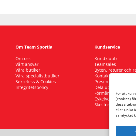
Om Team Sportia
Kundservice
Om oss
Kundklubb
Vårt ansvar
Teamsales
Våra butiker
Byten, returer och 
Våra specialistbutiker
Kontakta oss
Sekretess & Cookies
Presentkort
Integritetspolicy
Dela upp ditt köp
Förmånscykel
För att kun
Cykelverkstad
(cookies) fö
Skostorleksguide
dessa tekno
eller unika 
samtycket k